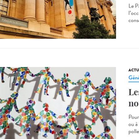
Le P
l’occ
cons
ACTU
Géné
Le
no
Pour
ou à
polle