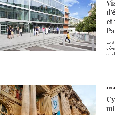
Vi
d'
et
Pa
Le 8
d'év
cond
ACTU
Cy
mi