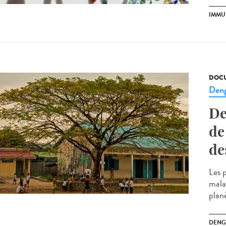
IMMU
DOCU
Den
De
de
de
Les 
malad
planè
DENG