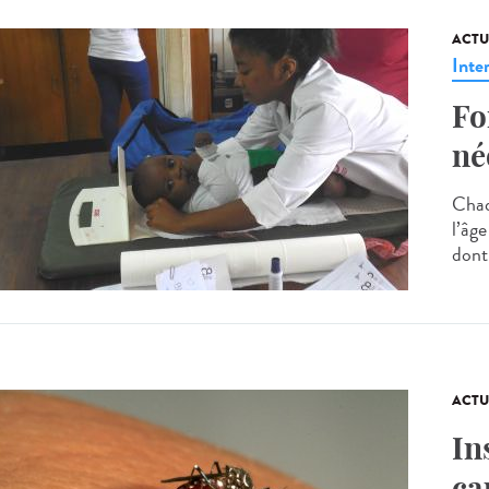
ACTU
Inte
Fo
né
Chaq
l’âge
dont 
ACTU
In
ca