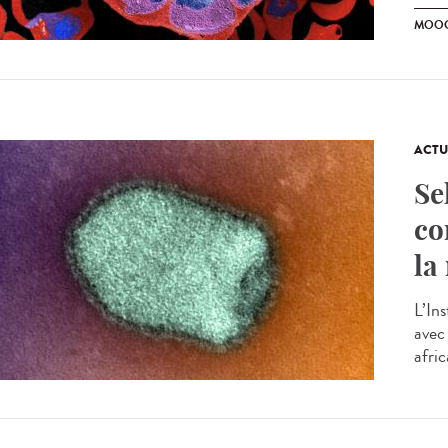
MOO
ACTU
Se
co
la
L’In
avec 
afric