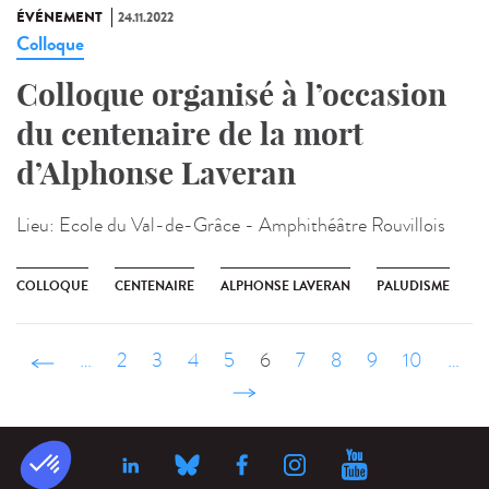
ÉVÉNEMENT
24.11.2022
Colloque
Colloque organisé à l’occasion
du centenaire de la mort
d’Alphonse Laveran
Lieu:
Ecole du Val-de-Grâce - Amphithéâtre Rouvillois
COLLOQUE
CENTENAIRE
ALPHONSE LAVERAN
PALUDISME
‹ précédent
…
2
3
4
5
6
7
8
9
10
…
suivant ›