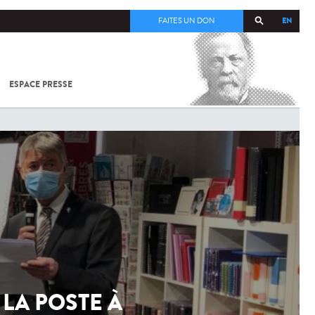
EN
FAITES UN DON
ESPACE PRESSE
TOUT SUR
SARS-
COV-2 /
COVID-19
À
L'INSTITUT
PASTEUR
 LA POSTE À