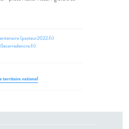
centenaire (pasteur2022.fr)
lecarredencre.fr)
 territoire national