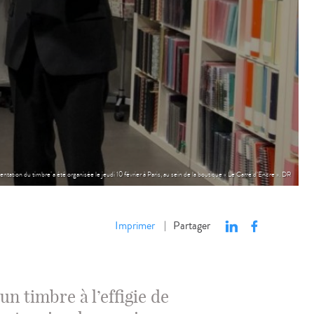
tation du timbre a été organisée le jeudi 10 février à Paris, au sein de la boutique « Le Carré d’Encre ». DR
Imprimer
Partager
|
un timbre à l’effigie de