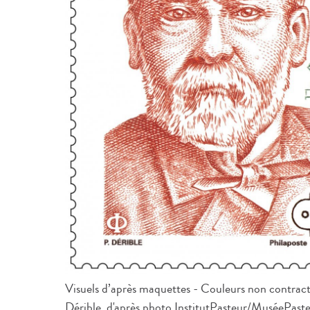
Visuels d’après maquettes - Couleurs non contractu
Dérible, d'après photo InstitutPasteur/MuséePaste