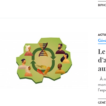
BIPH
ACTU
Géné
Le
d’
au
À me
mont
l’es
GÉNÉ