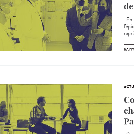
de
En p
l'ép
repr
RAPP
ACTU
Co
ch
Pa