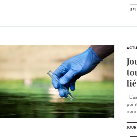
SÉL
ACTU
Jo
to
li
L’ea
poin
nomb
JOUR