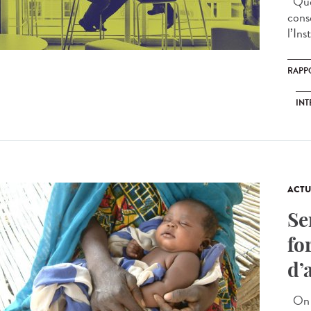
Quel
cons
l’Ins
RAPP
INT
ACTU
Se
fo
d’
On s