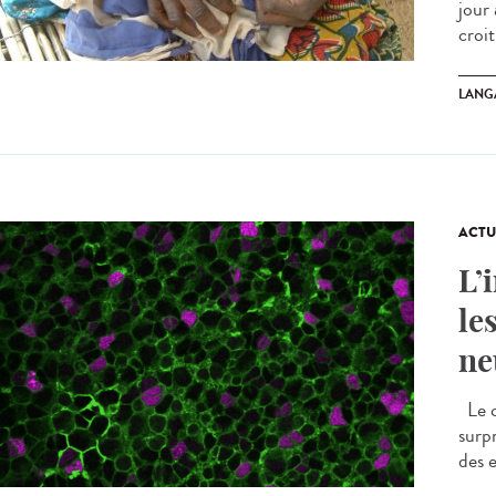
jour
croit
LANG
ACTU
L’
le
ne
Le c
surp
des 