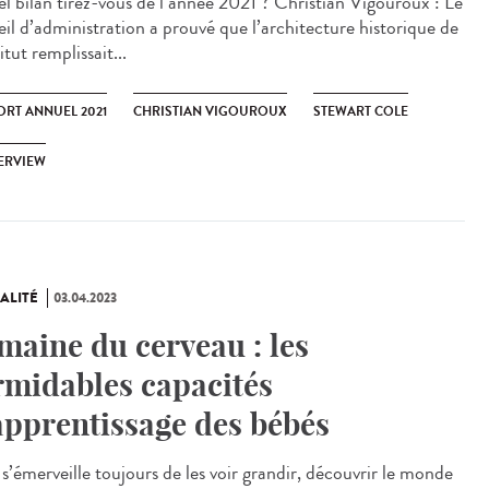
 bilan tirez-vous de l’année 2021 ? Christian Vigouroux : Le
eil d’administration a prouvé que l’architecture historique de
titut remplissait...
ORT ANNUEL 2021
CHRISTIAN VIGOUROUX
STEWART COLE
ERVIEW
ALITÉ
03.04.2023
maine du cerveau : les
rmidables capacités
apprentissage des bébés
’émerveille toujours de les voir grandir, découvrir le monde