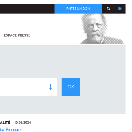
EN
FAITES UN DON
ESPACE PRESSE
TOUT SUR
SARS-
COV-2 /
COVID-19
À
L'INSTITUT
PASTEUR
ALITÉ
10.06.2024
e Pasteur