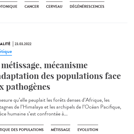
OTONIQUE
CANCER
CERVEAU
DÉGÉNÉRESCENCES
ALITÉ
23.03.2022
tique
 métissage, mécanisme
adaptation des populations face
x pathogènes
sure qu’elle peuplait les forêts denses d’Afrique, les
agnes de l’Himalaya et les archipels de l’Océan Pacifique,
pèce humaine s’est confrontée à...
TIQUE DES POPULATIONS
MÉTISSAGE
EVOLUTION