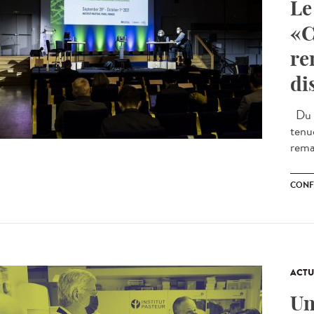
Le
«C
re
di
Du m
tenu
remai
CONF
ACTU
Un