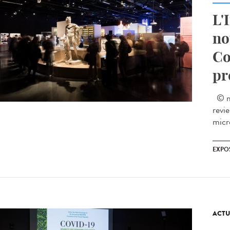
L'
no
Co
pr
© mu
revi
micro
EXPO
ACTU