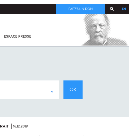
EN
FAITES UN DON
ESPACE PRESSE
TOUT SUR
SARS-
COV-2 /
COVID-19
À
L'INSTITUT
PASTEUR
RAIT
16.12.2019