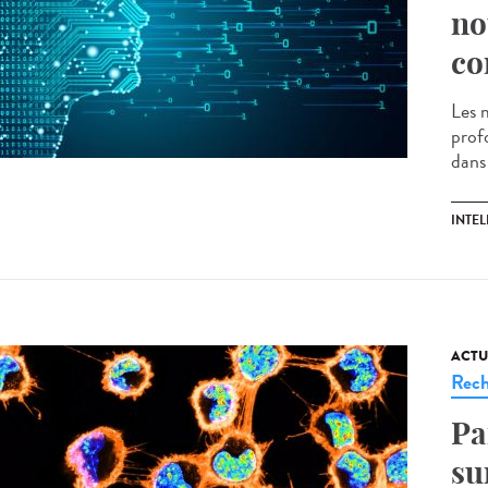
no
co
Les 
prof
dans 
INTEL
ACTU
Rech
Pa
su