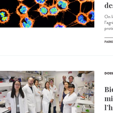
de
On l
l’agr
proté
PARK
DOSS
Bi
mi
l’