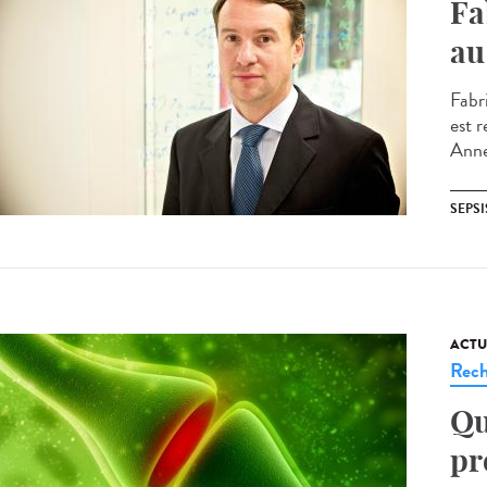
Fa
au
Fabri
est 
Anne 
SEPSI
ACTU
Rech
Qu
pr