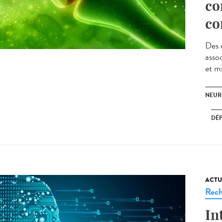
co
co
Des 
asso
et m
NEUR
DÉ
ACTU
Rech
In