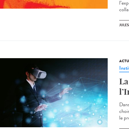
l’ex
colla
JULE
ACTU
Insti
La
l’
Dans
chois
le pr