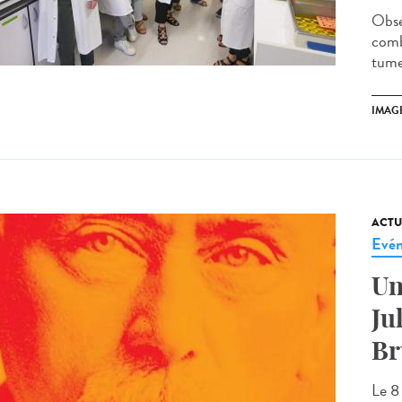
Obse
comb
tumeu
IMAG
ACTU
Evé
Un
Ju
Br
Le 8