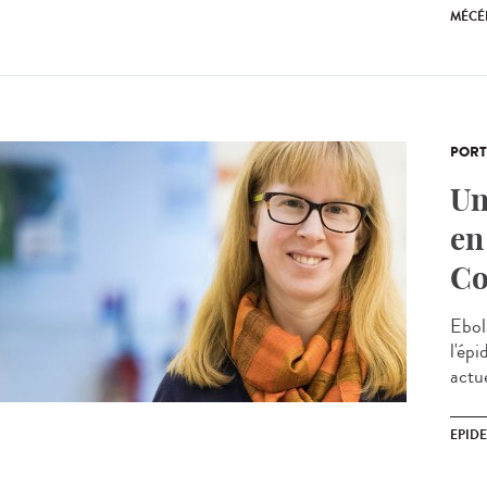
MÉCÉ
PORT
Un
en
Co
Ebol
l'épi
actue
EPID