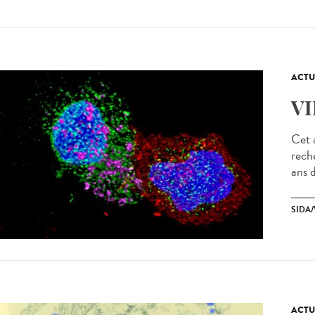
ACTU
VI
Cet a
rech
ans d
SIDA/
ACTU