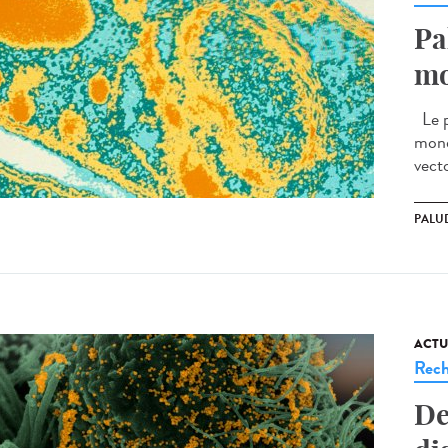
Pa
mo
Le p
mond
vecto
PALU
ACTU
Rech
De