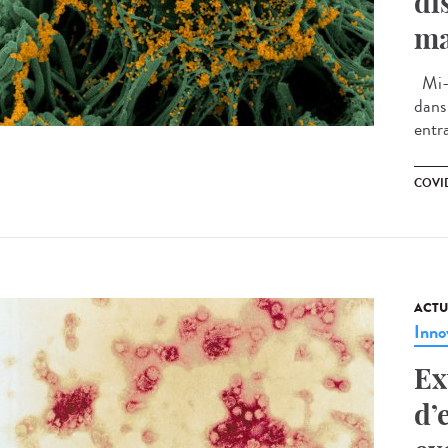
di
ma
Mi-a
dans
entra
COVI
ACTU
Inno
Ex
d’