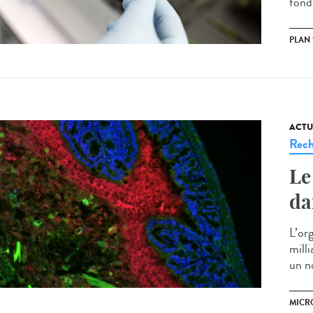
fond
PLAN
ACTU
Rech
Le
da
L’or
milli
un n
MICR