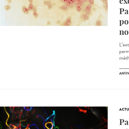
ex
Pa
po
no
L’ex
perm
méth
ANTI
ACTU
Pa