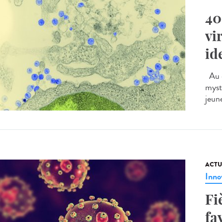
40
vi
id
Au d
myst
jeune
ACTU
Inno
Fi
fa