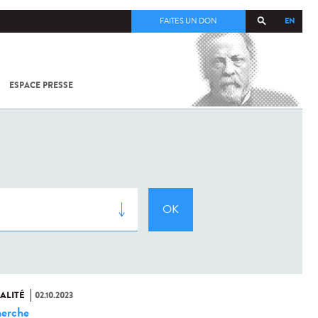
EN
FAITES UN DON
ESPACE PRESSE
TOUT SUR
SARS-
COV-2 /
COVID-19
À
L'INSTITUT
PASTEUR
ALITÉ
02.10.2023
erche