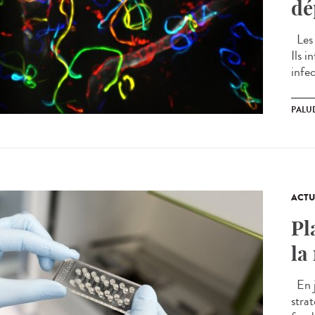
dé
Les 
Ils 
infec
PALU
ACTU
Pl
la
En j
stra