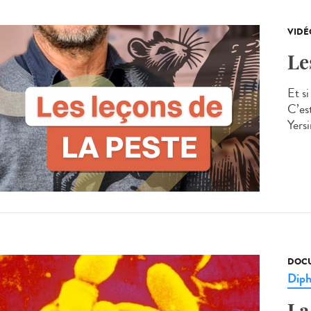
VIDÉ
Le
Et s
C’es
Yersi
DOCU
Diph
La