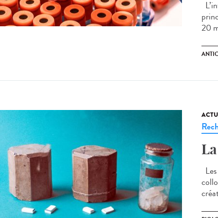
L’in
prin
20 m
ANTI
ACTU
Rech
La
Les 1
collo
créa