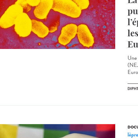
pu
l’
le
Eu
Une 
(NEJ
Euro
DIPHT
DOCU
lèpr