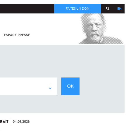
EN
FAITES UN DON
ESPACE PRESSE
TOUT SUR
SARS-
COV-2 /
COVID-19
À
L'INSTITUT
PASTEUR
RAIT
04.09.2025