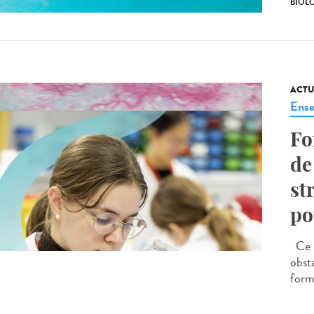
BIOL
ACTU
Ense
Fo
de
st
po
Ce p
obst
forma