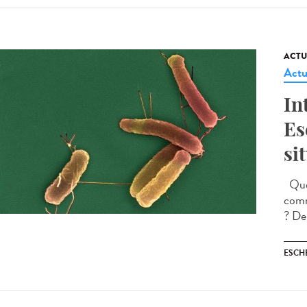
ACTU
Actu
In
Es
si
Quell
comm
? Dep
ESCH