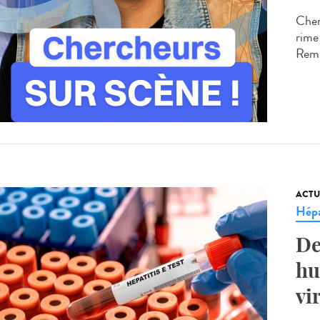
Cherc
rime
Remi
ACTU
Hépa
De
hu
vi