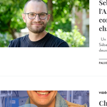
Se
l'
co
ch
Un c
Séba
deux 
PALU
VIDÉ
Ch