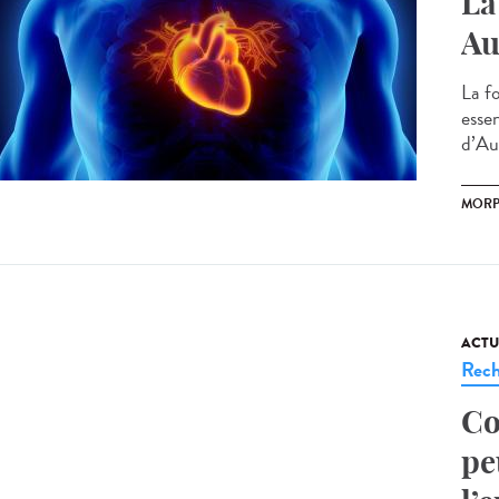
La
Au
La f
essen
d’Au
MORP
ACTU
Rech
Co
pe