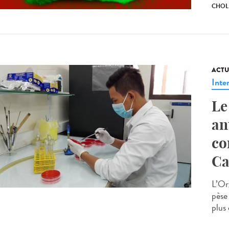
CHOL
ACTU
Inte
Le
an
co
C
L’Or
pèse 
plus 