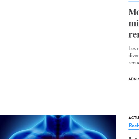
Mo
mi
re
Les m
diver
recue
ADN 
ACTU
Rech