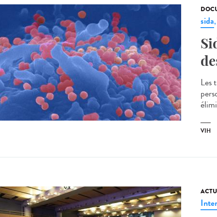
DOCU
sida
Si
de
Les 
pers
élimi
VIH
ACTU
Inte