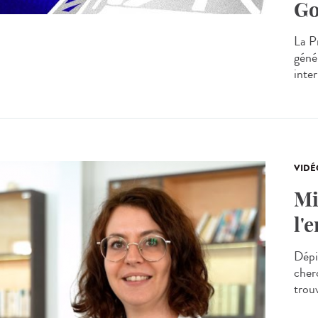
Go
La P
génér
inte
VIDÉ
Mi
l'
Dépi
cherc
trou