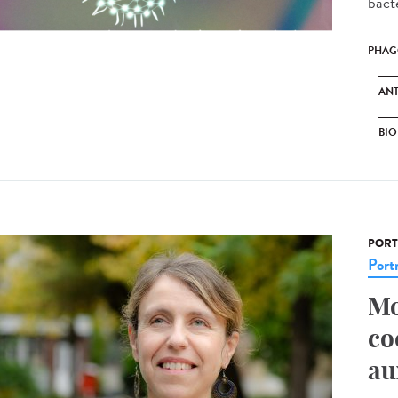
bacté
PHAG
ANT
BI
PORT
Portr
Mo
co
au