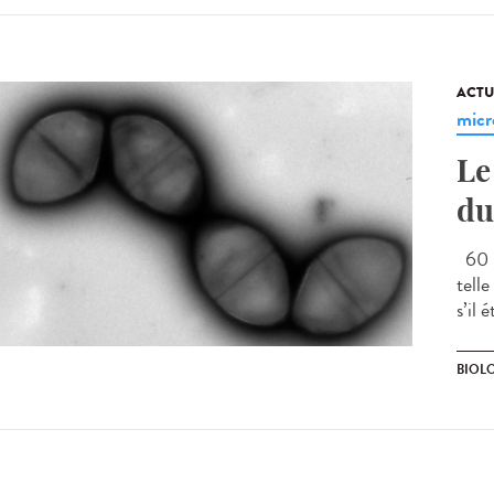
ACTU
micr
Le
du
60 m
tell
s’il 
BIOLO