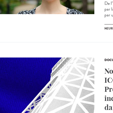
De l
par 
par u
NEUR
DOCU
No
IC
Pr
in
da