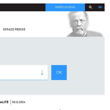
EN
FAITES UN DON
ESPACE PRESSE
TOUT SUR
SARS-
COV-2 /
COVID-19
À
L'INSTITUT
PASTEUR
ALITÉ
03.12.2024