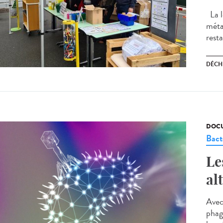
La lo
métal
resta
DÉCH
DOCU
Bact
Le
al
Avec
phago