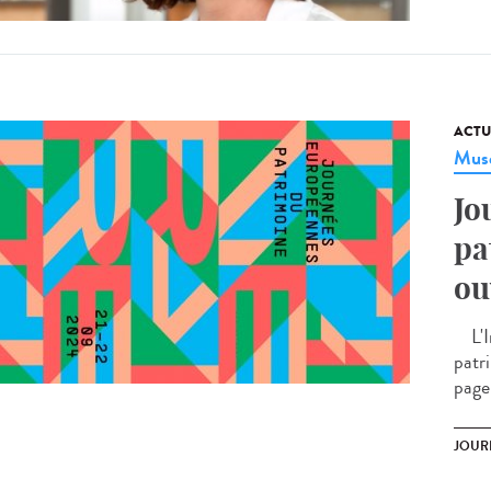
ACTU
Musé
Jo
pa
ou
L'In
patr
page
JOUR