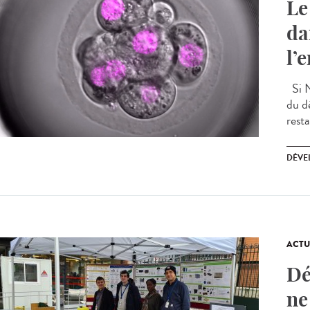
Le
da
l’
Si N
du d
resta
DÉVE
ACTU
Dé
ne