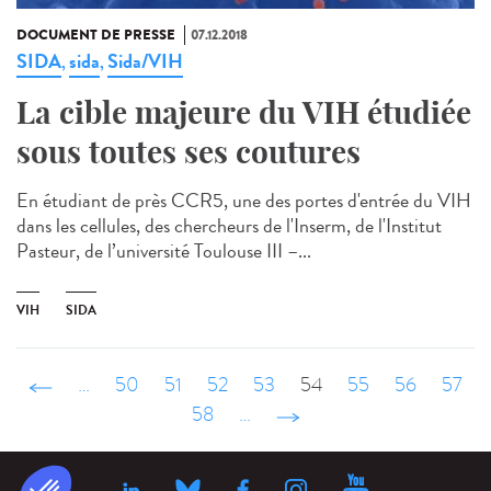
DOCUMENT DE PRESSE
07.12.2018
SIDA
sida
Sida/VIH
,
,
La cible majeure du VIH étudiée
sous toutes ses coutures
En étudiant de près CCR5, une des portes d'entrée du VIH
dans les cellules, des chercheurs de l'Inserm, de l'Institut
Pasteur, de l’université Toulouse III –...
VIH
SIDA
‹ précédent
…
50
51
52
53
54
55
56
57
58
…
suivant ›