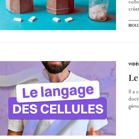
collo
créa
BIOL
VIDÉ
Le
Il a 
doct
génom