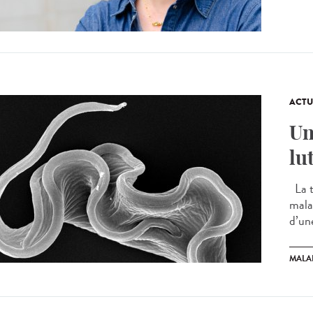
ACTU
Un
lu
La t
mala
d’un
MALA