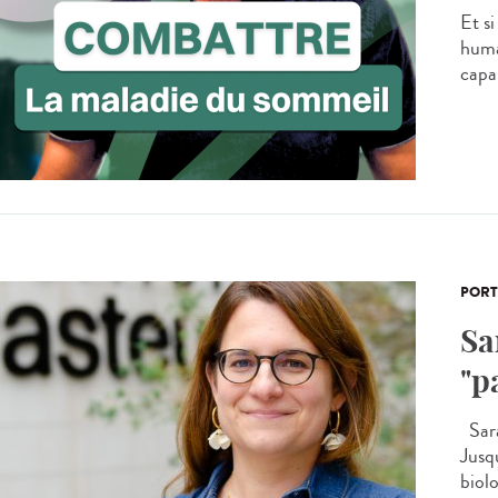
Et s
huma
capa
PORT
Sa
"p
Sara
Jusq
biolo