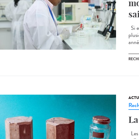
mo
sa
Si e
plus
anné
RECH
ACTU
Rech
La
Les 1