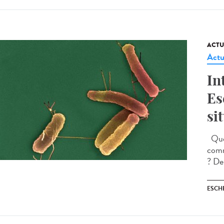
ACTU
Actu
In
Es
si
Quell
comm
? Dep
ESCH