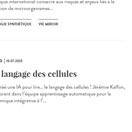
que international consacré aux risques et enjeux liés à la
tion de microorganismes...
OGIE SYNTHÉTIQUE
VIE MIROIR
O
18.07.2025
 langage des cellules
créé une IA pour lire… le langage des cellules ! Jérémie Kalfon,
orant dans l’équipe apprentissage automatique pour la
ique intégrative à l’...