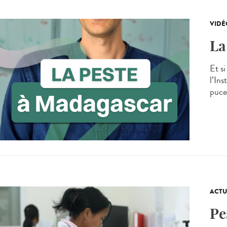
VIDÉ
La
Et s
l’Ins
puce
ACTU
Pe