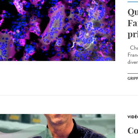
Qu
Fa
pr
Chaq
Fran
diver
GRIP
VIDÉ
Co