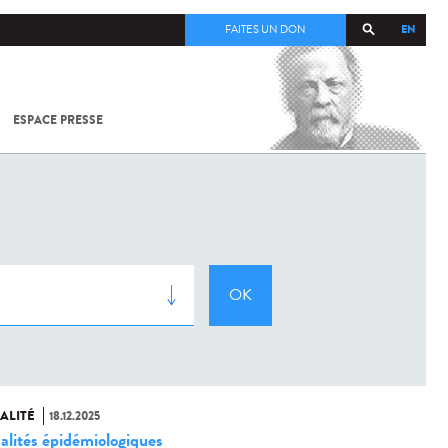
EN
FAITES UN DON
ESPACE PRESSE
TOUT SUR
SARS-
COV-2 /
COVID-19
À
L'INSTITUT
PASTEUR
ALITÉ
18.12.2025
alités épidémiologiques