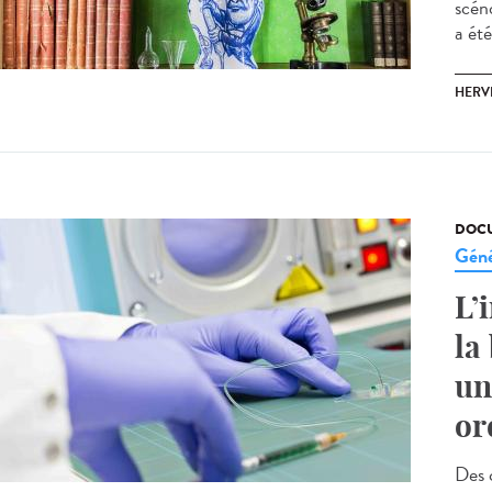
scéno
a été
HERV
DOCU
Géné
L’
la
un
or
Des c