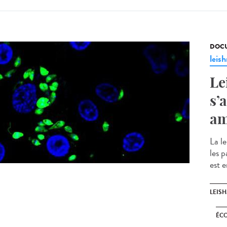
DOCU
leis
Le
s’
am
La l
les 
est 
LEIS
ÉC