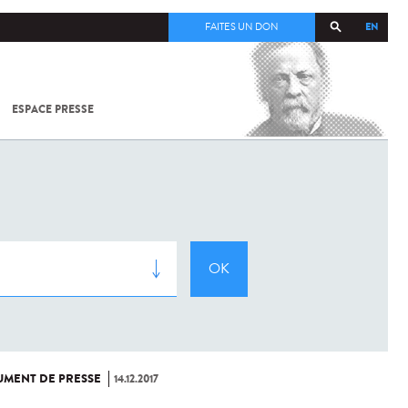
EN
FAITES UN DON
ESPACE PRESSE
TOUT SUR
SARS-
COV-2 /
COVID-19
À
L'INSTITUT
PASTEUR
MENT DE PRESSE
14.12.2017