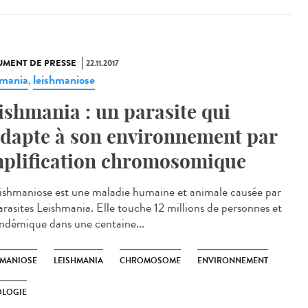
MENT DE PRESSE
22.11.2017
hmania
leishmaniose
,
ishmania : un parasite qui
adapte à son environnement par
plification chromosomique
eishmaniose est une maladie humaine et animale causée par
parasites Leishmania. Elle touche 12 millions de personnes et
endémique dans une centaine...
HMANIOSE
LEISHMANIA
CHROMOSOME
ENVIRONNEMENT
OLOGIE