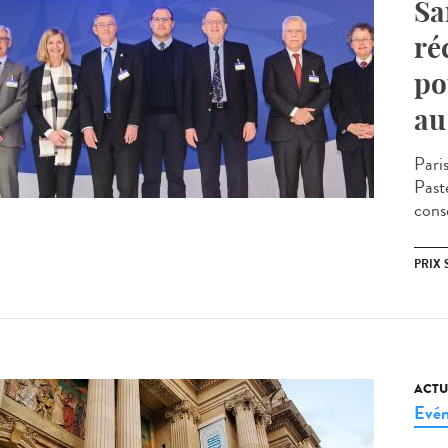
Sa
ré
po
au
Pari
Past
consé
PRIX 
ACTU
Evé