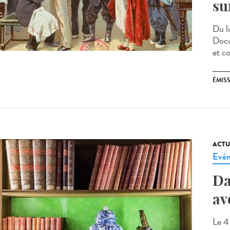
su
Du l
Docu
et c
ÉMIS
ACTU
Evé
Da
av
Le 4