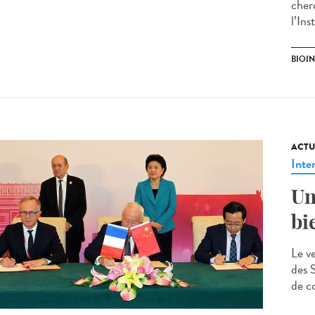
cher
l’Ins
BIOI
ACTU
Inte
Un
bi
Le v
des 
de co