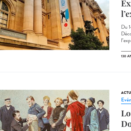
Ex
l’
Du 1
Déco
l’exp
130 A
ACTU
Evé
Lo
Do