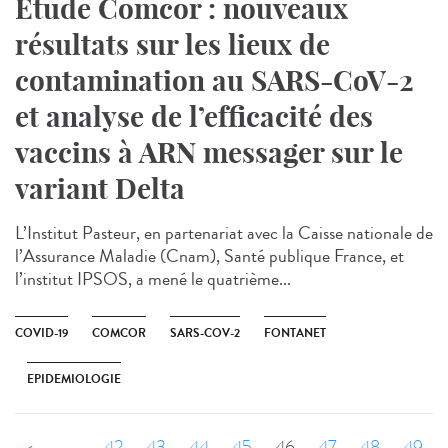
Étude Comcor : nouveaux
résultats sur les lieux de
contamination au SARS-CoV-2
et analyse de l’efficacité des
vaccins à ARN messager sur le
variant Delta
L’Institut Pasteur, en partenariat avec la Caisse nationale de
l’Assurance Maladie (Cnam), Santé publique France, et
l’institut IPSOS, a mené le quatrième...
COVID-19
COMCOR
SARS-COV-2
FONTANET
EPIDEMIOLOGIE
‹ précédent
…
42
43
44
45
46
47
48
49