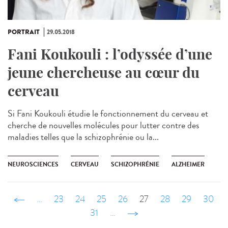
PORTRAIT
29.05.2018
Fani Koukouli : l’odyssée d’une
jeune chercheuse au cœur du
cerveau
Si Fani Koukouli étudie le fonctionnement du cerveau et
cherche de nouvelles molécules pour lutter contre des
maladies telles que la schizophrénie ou la...
NEUROSCIENCES
CERVEAU
SCHIZOPHRÉNIE
ALZHEIMER
‹ précédent
…
23
24
25
26
27
28
29
30
31
…
suivant ›