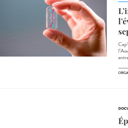
L’
l’
se
Cap'
l’Ass
entre
ORGA
DOCU
Ép