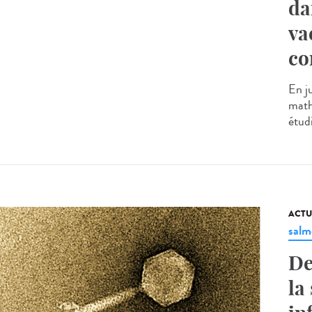
da
va
co
En j
math
étud
ACTU
salm
De
la