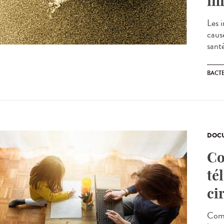
in
Les i
caus
sant
BACT
DOCU
Co
té
ci
Comm