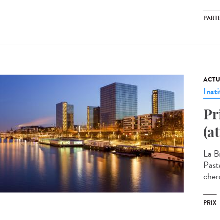
PART
ACTU
Insti
Pr
(a
La B
Past
cherc
PRIX