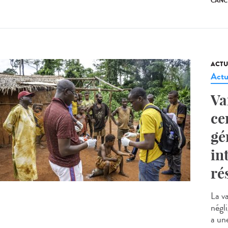
CANC
ACTU
Actu
Va
ce
gé
in
ré
La v
négl
a une