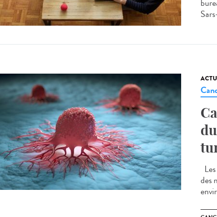
burea
Sars
ACTU
Canc
Ca
du
tu
Les 
des 
envi