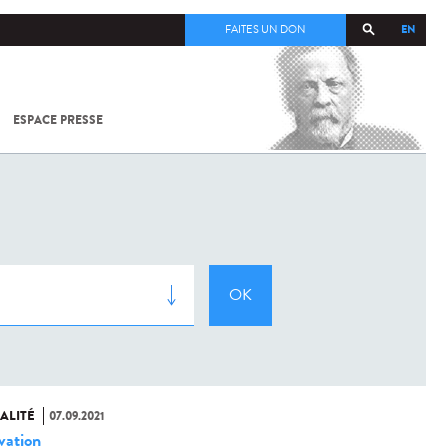
EN
FAITES UN DON
ESPACE PRESSE
TOUT SUR
SARS-
COV-2 /
COVID-19
À
L'INSTITUT
PASTEUR
ALITÉ
07.09.2021
vation