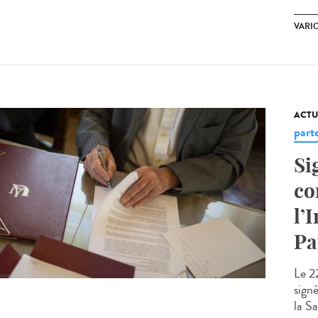
VARI
ACTU
part
Si
co
l’
Pa
Le 22
sign
la Sa