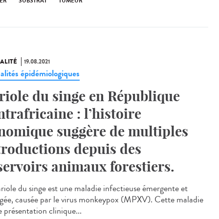
ER
SUBSTRAT
TUMEUR
ALITÉ
19.08.2021
alités épidémiologiques
riole du singe en République
ntrafricaine : l’histoire
nomique suggère de multiples
troductions depuis des
servoirs animaux forestiers.
ariole du singe est une maladie infectieuse émergente et
igée, causée par le virus monkeypox (MPXV). Cette maladie
 présentation clinique...