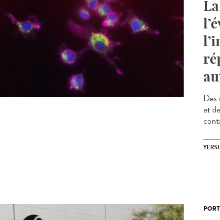
La
l’
l’
ré
au
Des 
et d
cont
YERSI
PORT