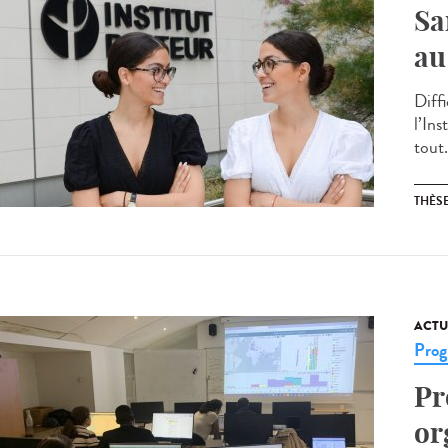
Sa
au
Diff
l’Ins
tout.
THÈS
ACTU
Prog
Pr
or