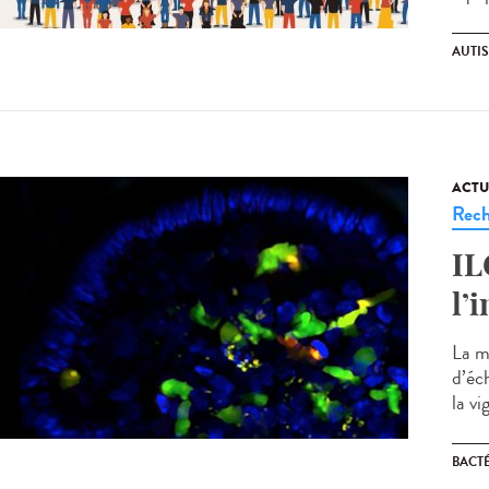
AUTI
ACTU
Rech
IL
l’
La m
d’éc
la vi
BACT