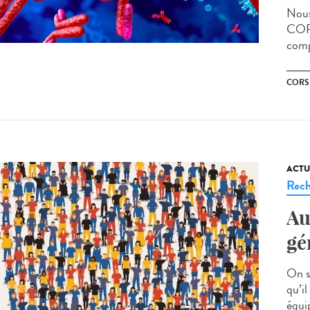
Nous
CORS
comp
CORS
ACTU
Rech
Au
gé
On s
qu’i
équip