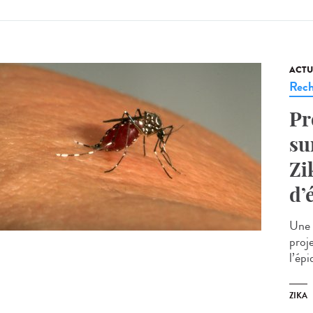
ACTU
Rech
Pr
su
Zi
d’
Une 
proj
l’épi
ZIKA