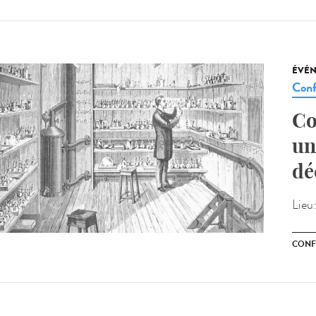
ÉVÉ
Conf
Co
un
dé
Lieu
CONF