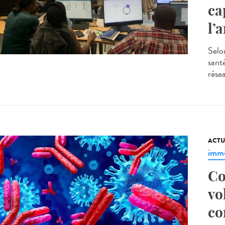
ca
l’
Selo
santé
résea
ACTU
immu
Co
vo
co