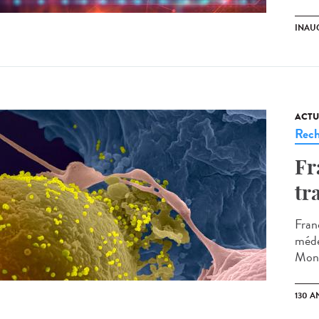
INAU
ACTU
Rech
Fr
tr
Fran
méde
Monta
130 A