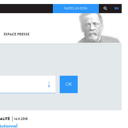
EN
FAITES UN DON
ESPACE PRESSE
TOUT SUR
SARS-
COV-2 /
COVID-19
À
L'INSTITUT
PASTEUR
ALITÉ
14.11.2018
tutionnel