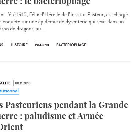
erre : le bactériophage
t l’été 1915, Félix d’Hérelle de l’Institut Pasteur, est chargé
e enquête sur une épidémie de dysenterie qui sévit dans un
dron de dragons, au...
NS
HISTOIRE
1914-1918
BACTERIOPHAGE
ALITÉ
08.11.2018
tutionnel
s Pasteuriens pendant la Grande
erre : paludisme et Armée
Orient