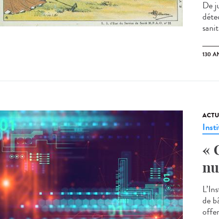
De j
déte
sanit
130 A
ACTU
Insti
« 
nu
L’In
de bâ
offe