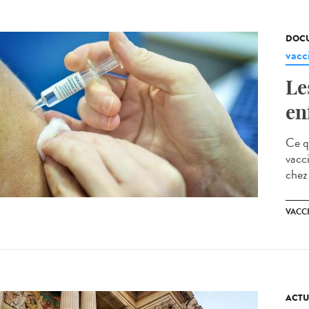
DOCU
vacc
Le
en
Ce q
vacc
chez
VACC
ACTU