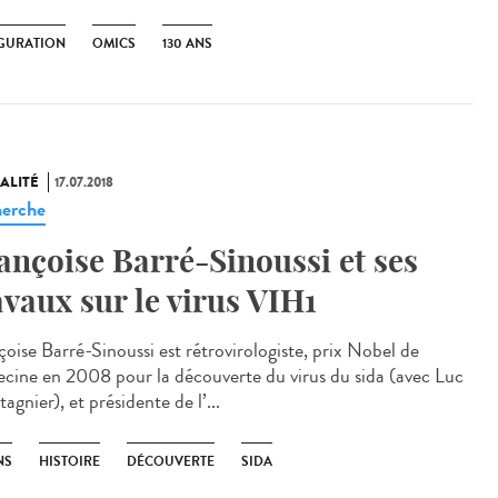
GURATION
OMICS
130 ANS
ALITÉ
17.07.2018
erche
ançoise Barré-Sinoussi et ses
avaux sur le virus VIH1
çoise Barré-Sinoussi est rétrovirologiste, prix Nobel de
cine en 2008 pour la découverte du virus du sida (avec Luc
gnier), et présidente de l’...
NS
HISTOIRE
DÉCOUVERTE
SIDA