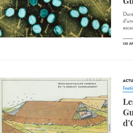
Gu
Duran
d’un
esca
130 A
ACTU
Insti
Le
Gu
d’