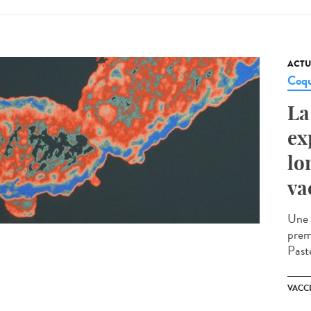
ACTU
Coqu
La
ex
lo
va
Une 
prem
Past
VACC