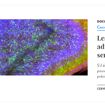
DOCU
Cerv
Le
ad
se
S'il 
pouv
préci
CERV