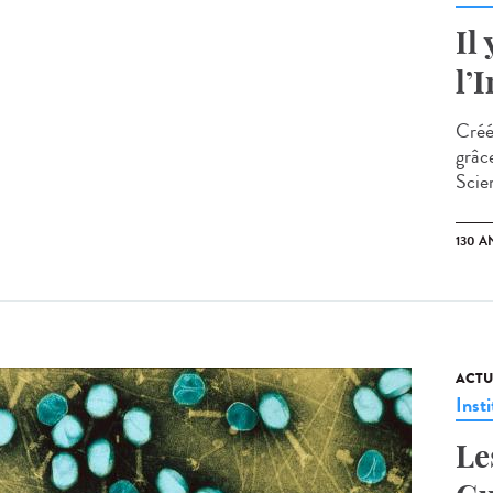
Il
l’
Créé
grâc
Scien
130 A
ACTU
Insti
Le