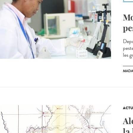
Mo
pe
Depu
pest
les g
MADA
ACTU
Al
la