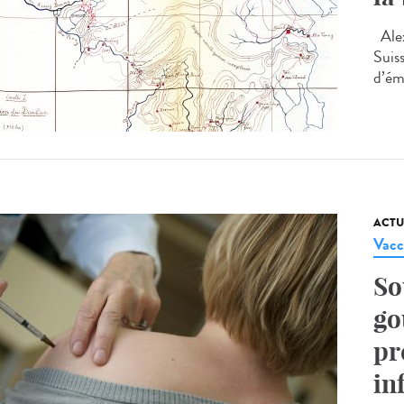
Alex
Suis
d’émi
ACTU
Vacc
So
go
pr
in