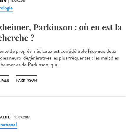
IER
15.09.2017
ologie
zheimer, Parkinson : où en est la
cherche ?
tente de progrès médicaux est considérable face aux deux
dies neuro-dégénératives les plus fréquentes : les maladies
zheimer et de Parkinson, qui...
EIMER
PARKINSON
ALITÉ
15.09.2017
rnational