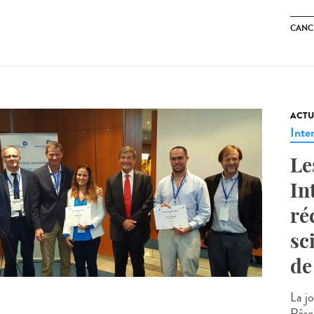
CANC
ACTU
Inte
Le
In
ré
sc
de
La j
Résea