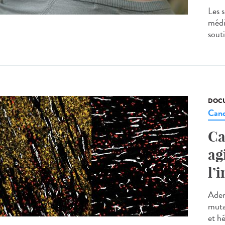
Les s
médic
souti
DOCU
Canc
Ca
ag
l’
Aden
muta
et h