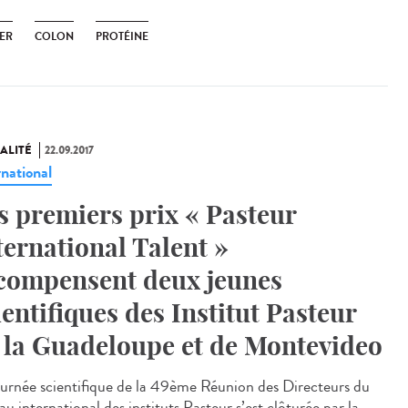
ER
COLON
PROTÉINE
ALITÉ
22.09.2017
rnational
s premiers prix « Pasteur
ternational Talent »
compensent deux jeunes
ientifiques des Institut Pasteur
 la Guadeloupe et de Montevideo
ournée scientifique de la 49ème Réunion des Directeurs du
u international des instituts Pasteur s’est clôturée par la