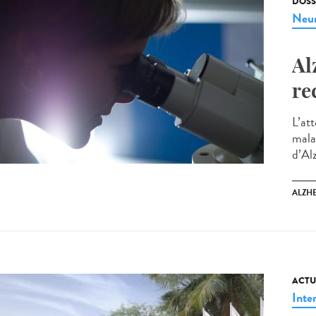
DOSS
Neur
Al
re
L’at
mala
d’Al
ALZH
ACTU
Inte