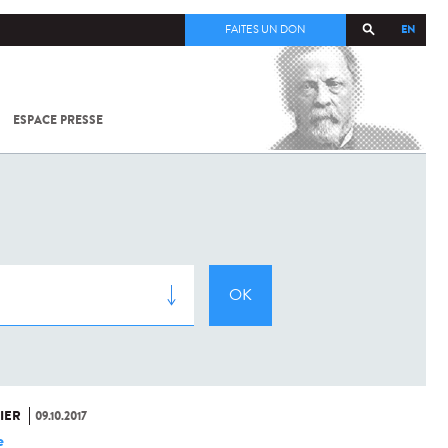
EN
FAITES UN DON
ESPACE PRESSE
TOUT SUR
SARS-
COV-2 /
COVID-19
À
L'INSTITUT
PASTEUR
IER
09.10.2017
e