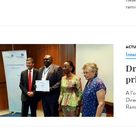
remis
ACTU
Inte
Dr
pr
A l’
Direc
Rama