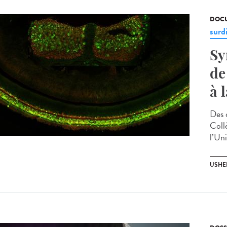
DOCU
surd
Sy
de
à 
Des 
Coll
l’Un
USHE