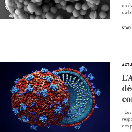
en é
de la
STAP
ACTU
L’
dé
co
Les 
resp
des 