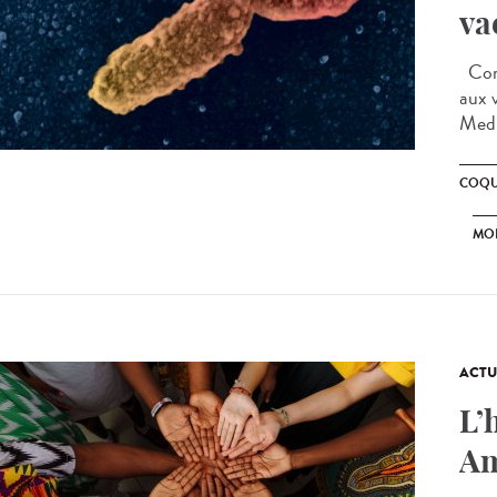
va
Comm
aux 
Medi
COQU
MO
ACTU
L’
Am