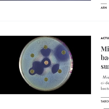
ARN
ACTU
Mi
ba
su
Mise
ci-d
bact
TAXO