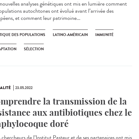
ouvelles analyses génétiques ont mis en lumière comment
populations autochtones ont évolué avant l’arrivée des
péens, et comment leur patrimoine...
TIQUE DES POPULATIONS
LATINO-AMÉRICAIN
IMMUNITÉ
APTATION
SÉLECTION
ALITÉ
23.05.2022
mprendre la transmission de la
sistance aux antibiotiques chez le
aphylocoque doré
chercheurs de l’Institut Pasteur et de ses partenaires ont mis