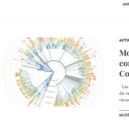
ANT
ACTU
Mo
co
Co
Les 
de v
réce
MODÉ