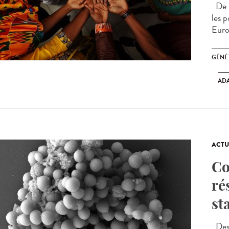
De n
les 
Euro
GÉNÉ
AD
ACTU
Co
ré
st
Des 