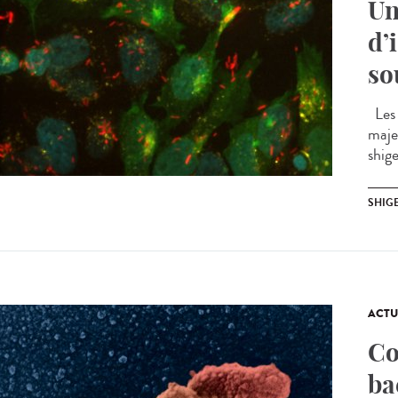
Un
d’
so
Les 
maje
shige
SHIG
ACTU
Co
ba