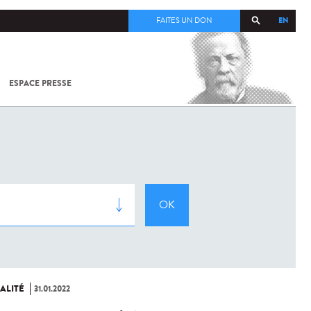
EN
FAITES UN DON
ESPACE PRESSE
TOUT SUR
SARS-
COV-2 /
COVID-19
À
L'INSTITUT
PASTEUR
ALITÉ
31.01.2022