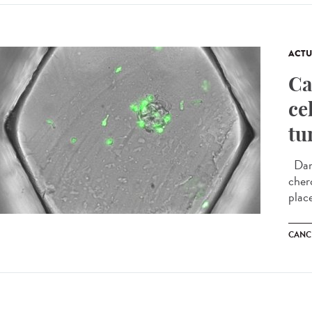
ACTU
Ca
ce
tu
Dans
cher
plac
CANC