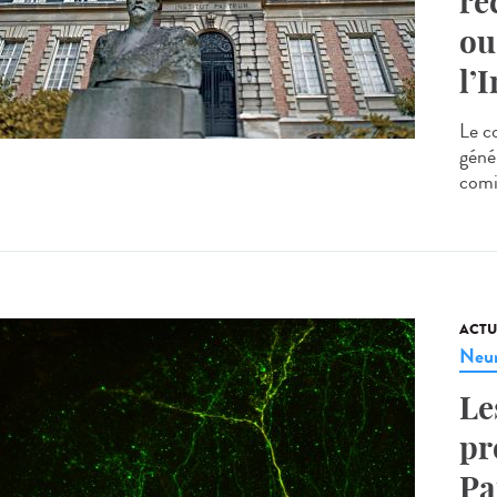
re
ou
l’
Le c
géné
comi
ACTU
Neur
Le
pr
Pa