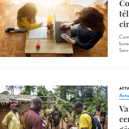
Co
té
ci
Comm
burea
Sars
ACTU
Actu
Va
ce