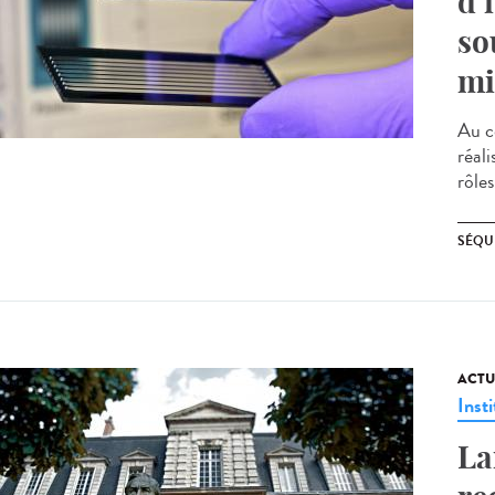
d’
so
mi
Au c
réal
rôles
SÉQU
ACTU
Insti
La