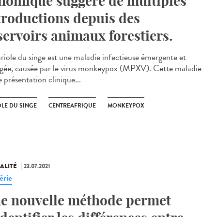
nomique suggère de multiples
troductions depuis des
servoirs animaux forestiers.
ariole du singe est une maladie infectieuse émergente et
igée, causée par le virus monkeypox (MPXV). Cette maladie
 présentation clinique...
OLE DU SINGE
CENTREAFRIQUE
MONKEYPOX
ALITÉ
23.07.2021
érie
e nouvelle méthode permet