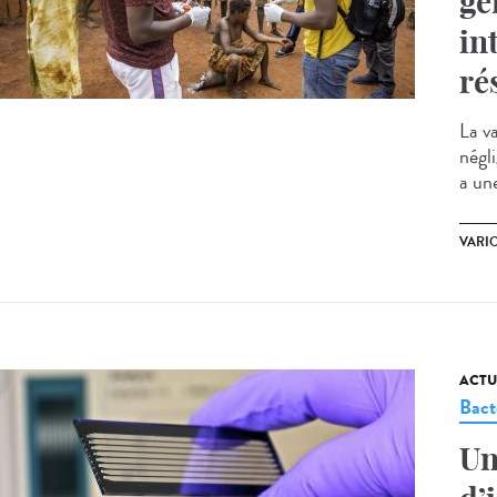
gé
in
ré
La v
négl
a une
VARI
ACTU
Bact
Un