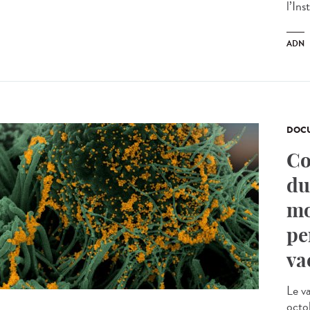
l’In
ADN
DOCU
Co
du
mo
pe
va
Le v
octo