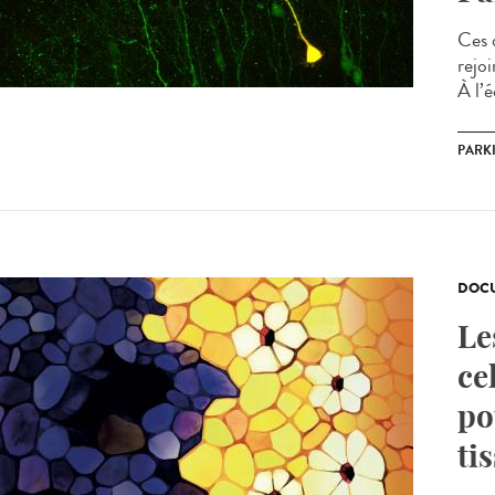
Ces 
rejoi
À l’é
PARK
DOCU
Le
ce
po
ti