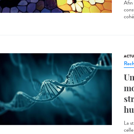
Afin
cons
cohés
ACTU
Rech
Un
mo
st
hu
La s
cell