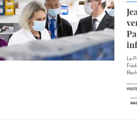
Je
ve
Pa
in
Le P
Fréd
Reche
VISIT
MAL