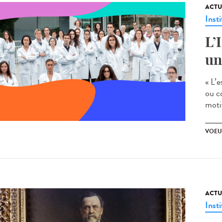
ACTU
Insti
L’
un
« L’
ou c
motiv
VOEU
ACTU
Insti