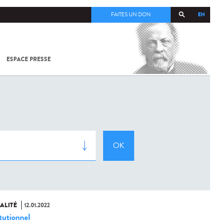
EN
FAITES UN DON
ESPACE PRESSE
TOUT SUR
SARS-
COV-2 /
COVID-19
À
L'INSTITUT
PASTEUR
ALITÉ
12.01.2022
tutionnel