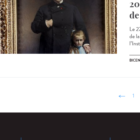
20
de
Le 2
de l
l’Ins
BICE
‹ préc
1