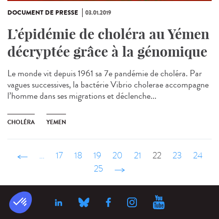
DOCUMENT DE PRESSE
03.01.2019
L’épidémie de choléra au Yémen
décryptée grâce à la génomique
Le monde vit depuis 1961 sa 7e pandémie de choléra. Par
vagues successives, la bactérie Vibrio cholerae accompagne
l’homme dans ses migrations et déclenche...
CHOLÉRA
YEMEN
‹ précédent
…
17
18
19
20
21
22
23
24
25
suivant ›