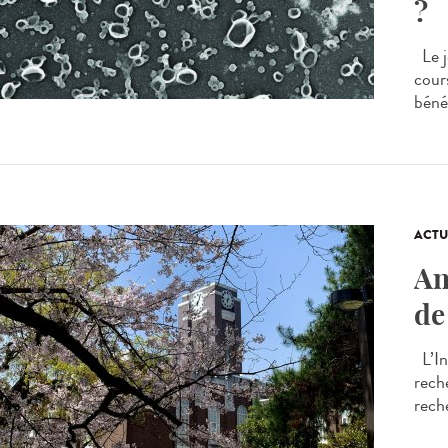
?
Le j
cour
bénéf
ACTU
An
de
L’In
rech
reche