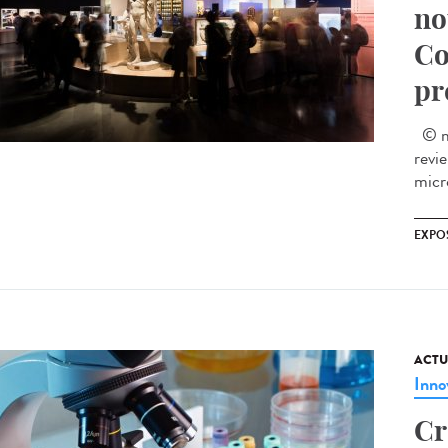
no
Co
pr
© mu
revi
micro
EXPO
ACTU
Inno
Cr