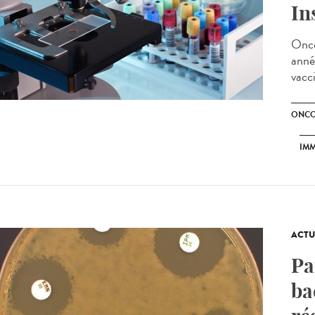
In
Onco
anné
vacci
ONCO
IM
ACTU
Pa
ba