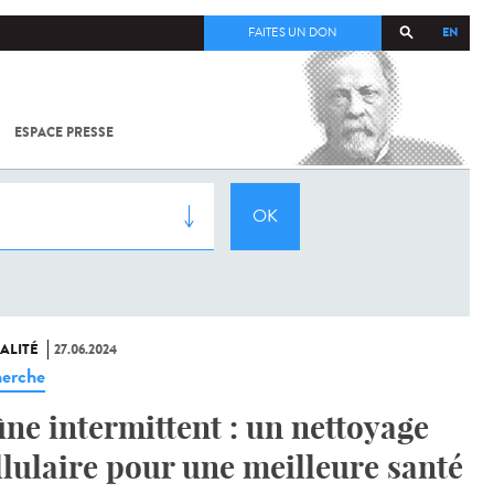
EN
FAITES UN DON
ESPACE PRESSE
TOUT SUR
SARS-
COV-2 /
COVID-19
À
L'INSTITUT
PASTEUR
ALITÉ
27.06.2024
erche
ûne intermittent : un nettoyage
llulaire pour une meilleure santé