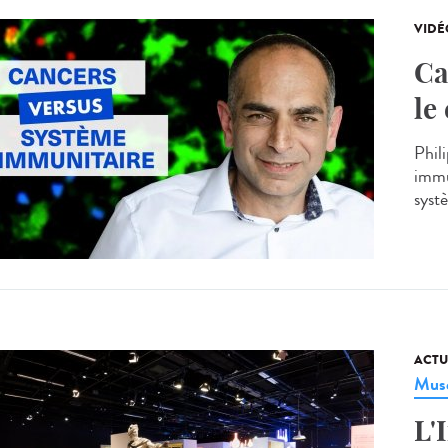
VIDÉ
Ca
le
Phil
immu
syst
ACTU
Musé
L'