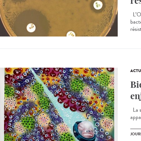
ré
L’OM
bacté
rési
ACTU
Bi
en
La s
appar
JOUR