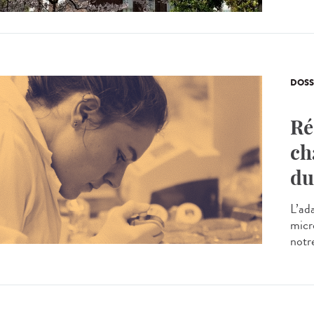
DOSS
Ré
ch
du
L’ad
micro
notr