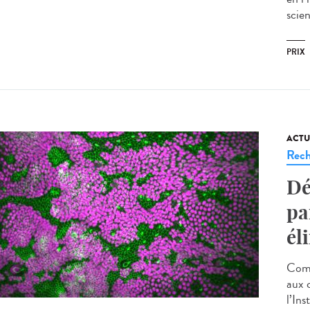
scien
PRIX
ACTU
Rech
Dé
pa
él
Comm
aux 
l’Ins