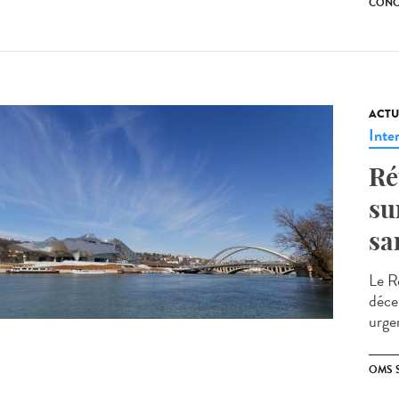
CONC
ACTU
Inte
Ré
su
sa
Le Ré
déce
urge
OMS 