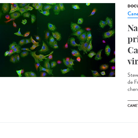
DOCU
Cane
Na
pr
Ca
vi
Stew
de F
cherc
CANE