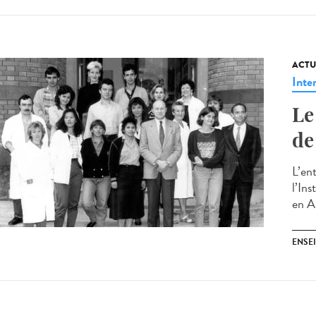
ACTU
Inte
Le
de
L’en
l’In
en Al
ENSE