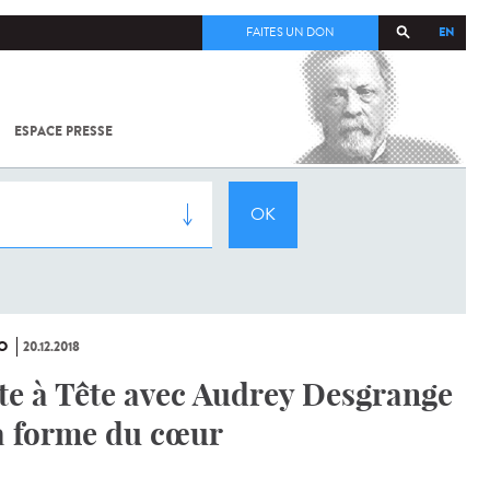
EN
FAITES UN DON
ESPACE PRESSE
TOUT SUR
SARS-
COV-2 /
COVID-19
À
L'INSTITUT
PASTEUR
O
20.12.2018
te à Tête avec Audrey Desgrange
la forme du cœur