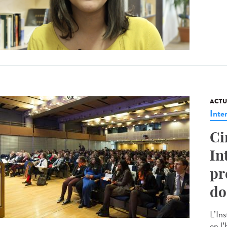
ACTU
Inte
Ci
In
pr
do
L’In
en l