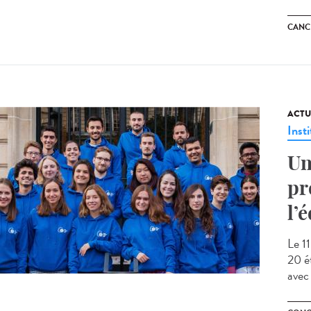
CANC
ACTU
Insti
Un
pr
l’
Le 1
20 é
avec 