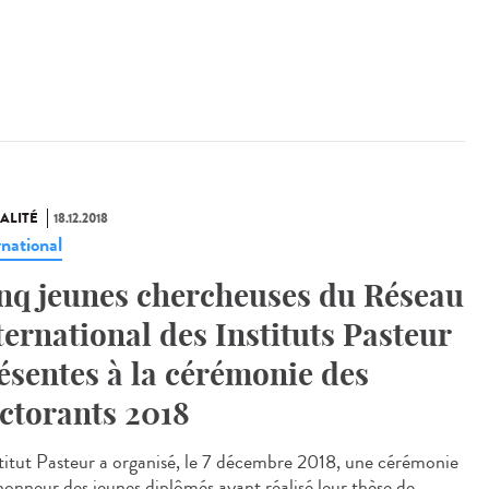
ALITÉ
18.12.2018
rnational
nq jeunes chercheuses du Réseau
ternational des Instituts Pasteur
ésentes à la cérémonie des
ctorants 2018
stitut Pasteur a organisé, le 7 décembre 2018, une cérémonie
’honneur des jeunes diplômés ayant réalisé leur thèse de