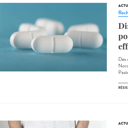
ACTU
Rech
Di
po
ef
Des 
Nord)
Paste
RÉSI
ACTU