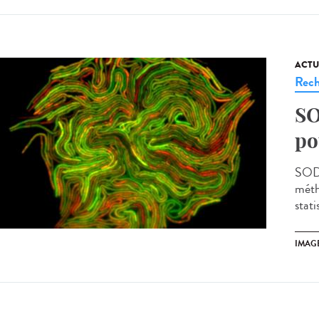
ACTU
Rech
SO
po
SODA
méth
stati
IMAG