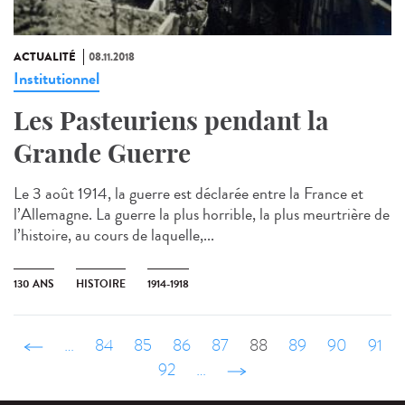
ACTUALITÉ
08.11.2018
Institutionnel
Les Pasteuriens pendant la
Grande Guerre
Le 3 août 1914, la guerre est déclarée entre la France et
l’Allemagne. La guerre la plus horrible, la plus meurtrière de
l’histoire, au cours de laquelle,...
130 ANS
HISTOIRE
1914-1918
‹ précédent
…
84
85
86
87
88
89
90
91
92
…
suivant ›