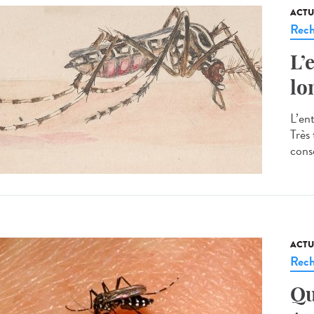
ACTU
Rech
L’
lo
L’en
Très
consc
ACTU
Rech
Qu