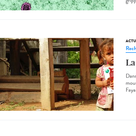
grip
ACTU
Rech
La
Dans
mous
Fayar