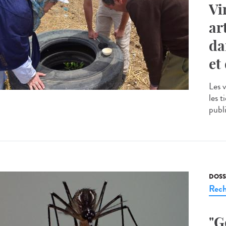
Vi
ar
da
et
Les 
les 
publi
DOSS
Rech
"G