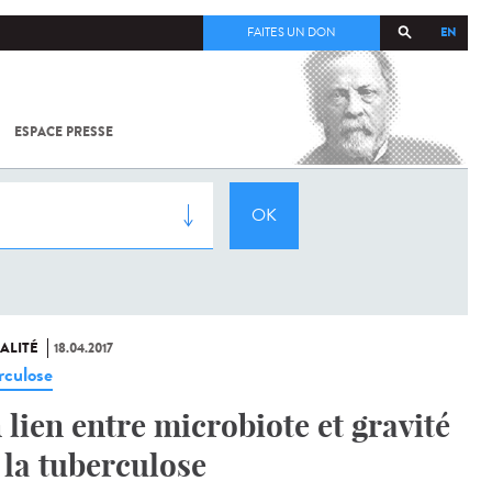
EN
FAITES UN DON
ESPACE PRESSE
TOUT SUR
SARS-
COV-2 /
COVID-19
À
L'INSTITUT
PASTEUR
ALITÉ
18.04.2017
rculose
 lien entre microbiote et gravité
 la tuberculose