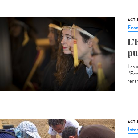
ACTU
Ense
L’
pu
Les 
l’Ec
rent
ACTU
Inte