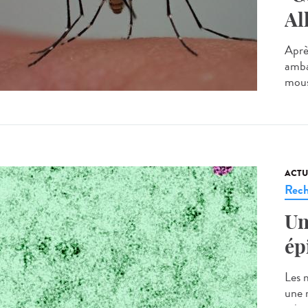
Al
Après
amba
mous
ACTU
Rech
Un
ép
Les 
une 