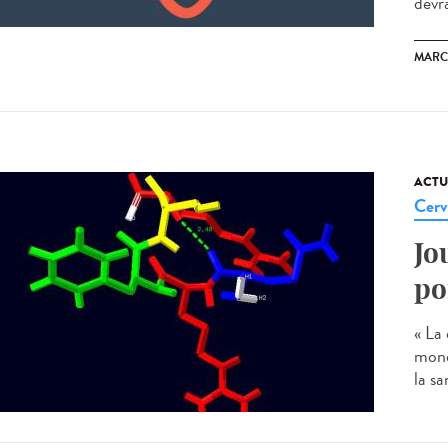
devra
MARC
ACTU
Cerv
Jo
po
« La 
mond
la sa