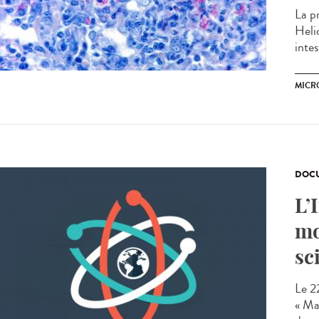
La pr
Heli
inte
MICR
DOCU
L’
mo
sc
Le 22
« Ma