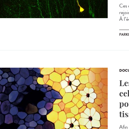
Ces 
rejoi
À l’é
PARK
DOCU
Le
ce
po
ti
Afin