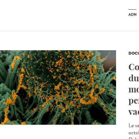
ADN
DOCU
Co
du
mo
pe
va
Le v
octo