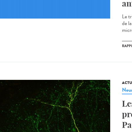
an
Le t
de l
micr
RAPP
ACTU
Neur
Le
pr
Pa