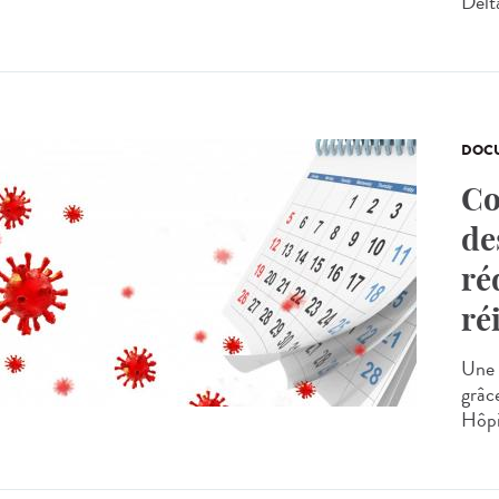
Delt
DOCU
Co
de
ré
ré
Une 
grâc
Hôpi