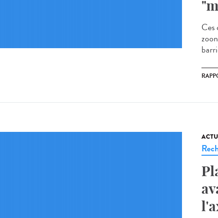
"m
Ces 
zoon
barr
RAPP
ACTU
Rech
Pl
av
l'