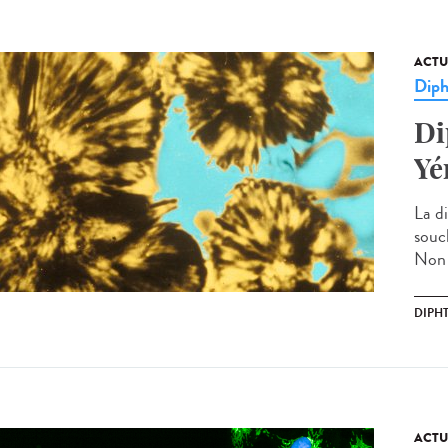
ACTU
Diph
Di
Yé
La d
souc
Non t
DIPHT
ACTU