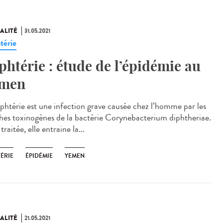
ALITÉ
31.05.2021
térie
phtérie : étude de l’épidémie au
men
iphtérie est une infection grave causée chez l’homme par les
hes toxinogènes de la bactérie Corynebacterium diphtheriae.
raitée, elle entraine la...
ÉRIE
ÉPIDÉMIE
YEMEN
ALITÉ
21.05.2021