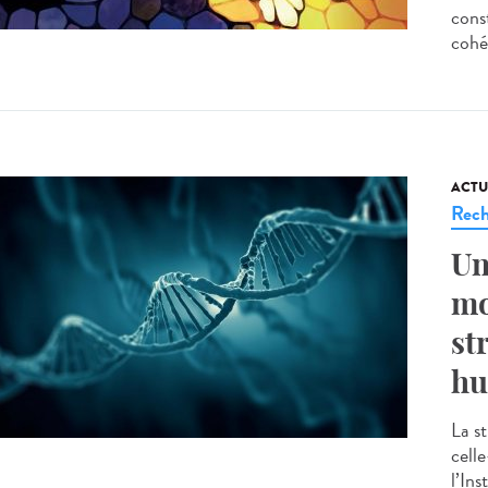
cons
cohés
ACTU
Rech
Un
mo
st
hu
La s
cell
l’In