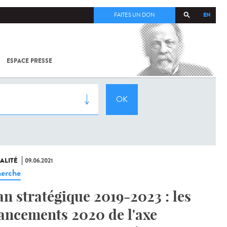
EN
FAITES UN DON
ESPACE PRESSE
TOUT SUR
SARS-
COV-2 /
COVID-19
À
L'INSTITUT
PASTEUR
ALITÉ
09.06.2021
erche
an stratégique 2019-2023 : les
ancements 2020 de l'axe