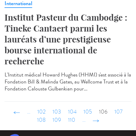
International
Institut Pasteur du Cambodge :
Tineke Cantaert parmi les
lauréats d’une prestigieuse
bourse international de
recherche
L'Institut médical Howard Hughes (HHMI) s'est associé à la
Fondation Bill & Melinda Gates, au Wellcome Trust et à la
Fondation Calouste Gulbenkian pour...
‹ précédent
…
102
103
104
105
106
107
108
109
110
…
suivant ›