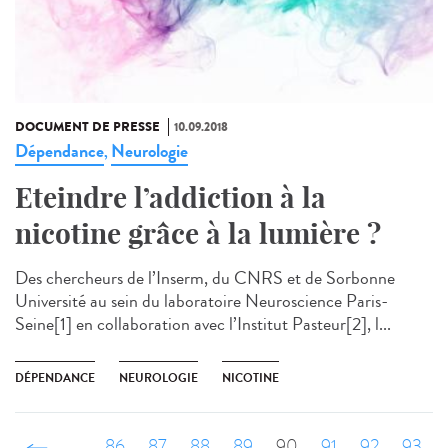
DOCUMENT DE PRESSE
10.09.2018
Dépendance
Neurologie
,
Eteindre l’addiction à la
nicotine grâce à la lumière ?
Des chercheurs de l’Inserm, du CNRS et de Sorbonne
Université au sein du laboratoire Neuroscience Paris-
Seine[1] en collaboration avec l’Institut Pasteur[2], l...
DÉPENDANCE
NEUROLOGIE
NICOTINE
‹ précédent
…
86
87
88
89
90
91
92
93