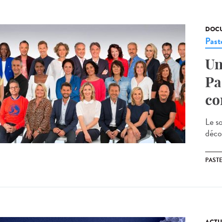
DOCU
Past
Un
Pa
co
Le so
décou
PAST