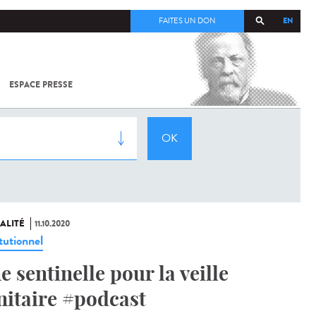
EN
FAITES UN DON
ESPACE PRESSE
TOUT SUR
SARS-
COV-2 /
COVID-19
À
L'INSTITUT
PASTEUR
ALITÉ
11.10.2020
tutionnel
e sentinelle pour la veille
nitaire #podcast