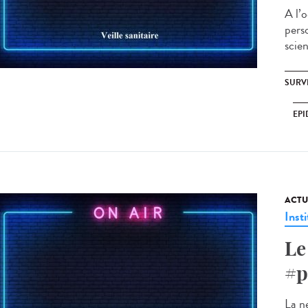
A l’
pers
scien
SURV
EPI
ACTU
Insti
Le
#p
La ne