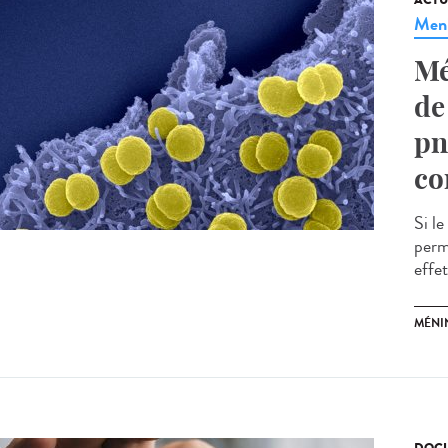
ACTU
Men
Mé
de
pn
co
Si l
permi
effet
MÉNI