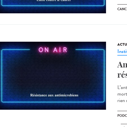
CANC
ACTU
Insti
An
ré
L’an
mort
rien
PODC