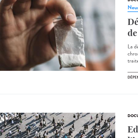
DOCU
Neur
Dé
de
La d
chro
trait
DÉPE
DOCU
Ed