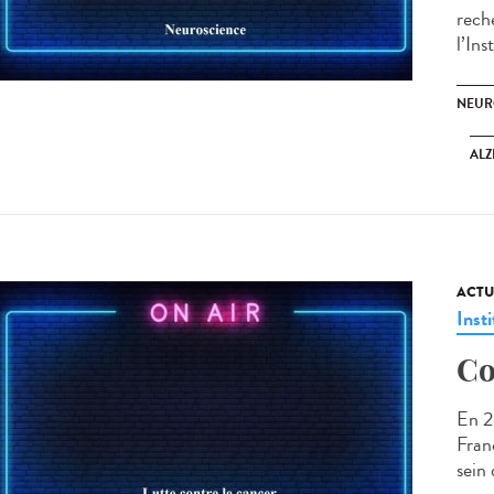
rech
l’Ins
NEUR
ALZ
ACTU
Insti
Co
En 2
Fran
sein 