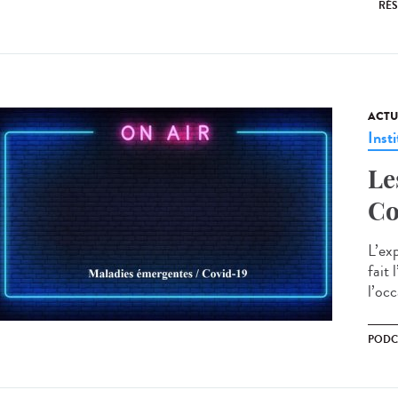
RÉS
ACTU
Insti
Le
Co
L’exp
fait
l’occ
PODC