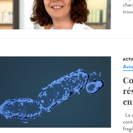
cherc
trou
ACTU
Actu
Co
ré
en
La c
cont
frag