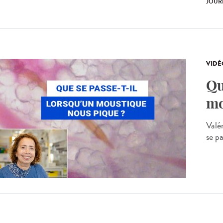
JOUR
VIDÉ
Qu
mo
Valé
se p