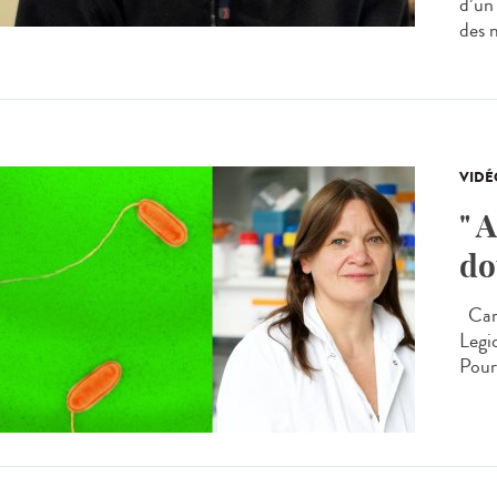
d’un
des m
VIDÉ
" 
do
Carm
Legio
Pourq