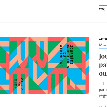
COQU
ACTU
Musé
Jo
pa
ou
L'In
patr
page