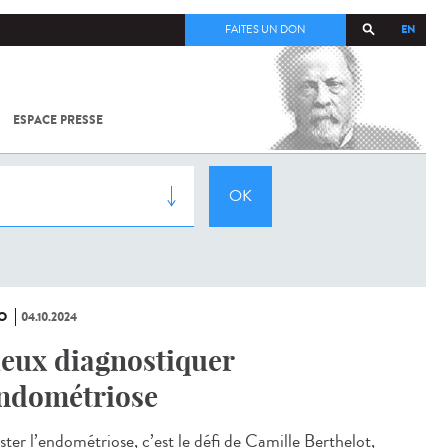
EN
FAITES UN DON
ESPACE PRESSE
TOUT SUR
SARS-
COV-2 /
COVID-19
À
L'INSTITUT
PASTEUR
O
04.10.2024
eux diagnostiquer
endométriose
ster l’endométriose, c’est le défi de Camille Berthelot,