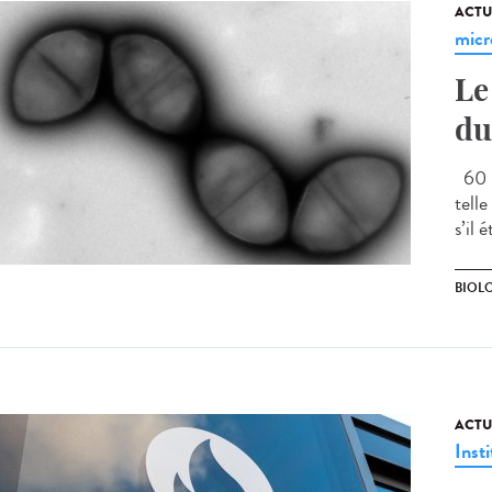
ACTU
micr
Le
du
60 m
tell
s’il 
BIOLO
ACTU
Insti