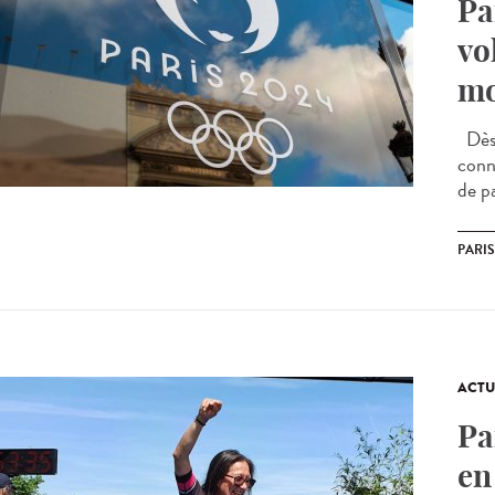
Pa
vo
mo
Dès 
conne
de pa
PARIS
ACTU
Pa
en