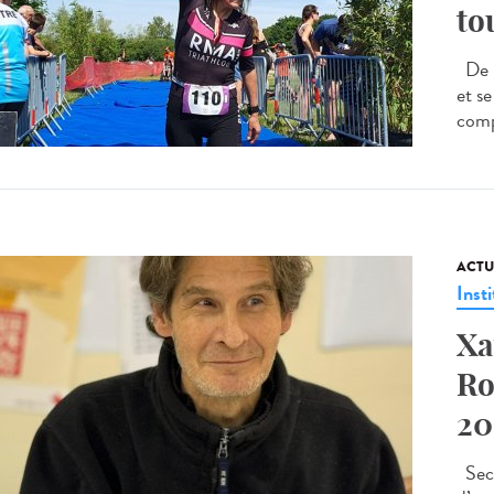
to
De l
et s
comp
ACTU
Insti
Xa
Ro
20
Seco