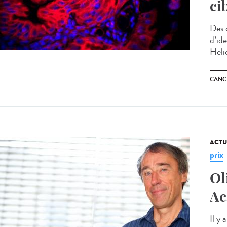
ci
Des 
d’ide
Helic
CANC
ACTU
prix
Ol
Ac
Il y 