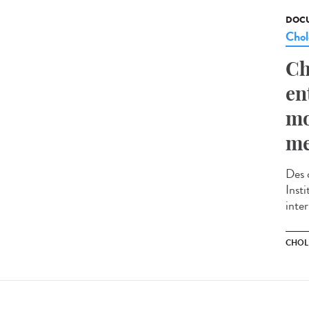
DOCU
Chol
Ch
en
mo
me
Des 
Insti
inter
CHOL