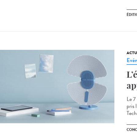
ÉDIT
ACTU
Evé
L’
ap
Le 7
pris
Tech
CONC