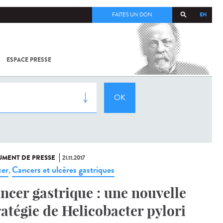
EN
FAITES UN DON
ESPACE PRESSE
TOUT SUR
SARS-
COV-2 /
COVID-19
À
L'INSTITUT
PASTEUR
MENT DE PRESSE
21.11.2017
er
Cancers et ulcères gastriques
,
ncer gastrique : une nouvelle
ratégie de Helicobacter pylori