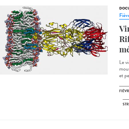
DOCU
Fièvr
Vi
Ri
mé
Le vi
mous
et p
FIÈVR
STR