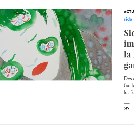
ACTU
sida
Si
im
la
ga
Des 
(cel
les f
SIV