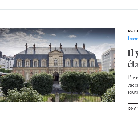
ACTU
Insti
Il
ét
L’Ins
vacci
sout
130 A