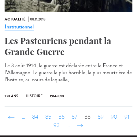
ACTUALITÉ
08.11.2018
Institutionnel
Les Pasteuriens pendant la
Grande Guerre
Le 3 août 1914, la guerre est déclarée entre la France et
l’Allemagne. La guerre la plus horrible, la plus meurtrière de
l’histoire, au cours de laquelle,...
130 ANS
HISTOIRE
1914-1918
‹ précédent
…
84
85
86
87
88
89
90
91
92
…
suivant ›