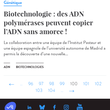
Génétique
Biotechnologie : des ADN
polymérases peuvent copier
l’ADN sans amorce !
La collaboration entre une équipe de l’Institut Pasteur et
une équipe espagnole de l’université autonome de Madrid a
permis la découverte d’une nouvelle...
ADN
BIOTECHNOLOGIES
‹ précédent
…
96
97
98
99
100
101
102
103
104
…
suivant ›