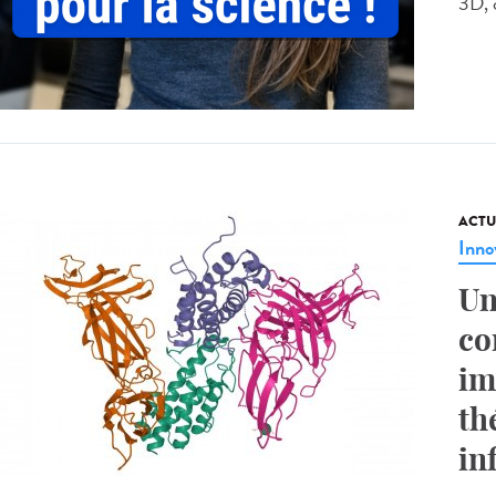
3D, c
ACTU
Inno
Un
co
im
th
in