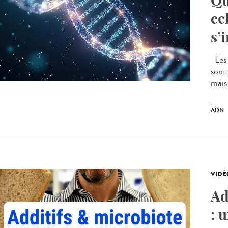
Qu
ce
s’
Les 
sont
mais
ADN
VIDÉ
Ad
: 