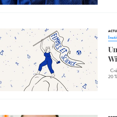
ACTU
Insti
Un
Wi
Créd
20 %