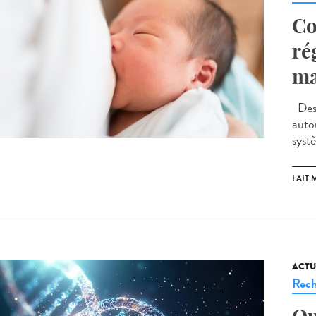
Co
ré
ma
Des 
auto
syst
LAIT 
ACTU
Rech