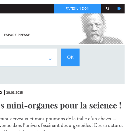
EN
FAITES UN DON
ESPACE PRESSE
TOUT SUR
SARS-
COV-2 /
COVID-19
À
L'INSTITUT
PASTEUR
O
20.03.2025
s mini-organes pour la science !
mini-cerveaux et mini-poumons de la taille d’un cheveu…
venue dans l’univers fascinant des organoïdes !Ces structures