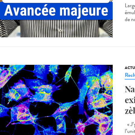
Large
émuls
de n
ACTU
Rech
Na
ex
zè
« J’
l’un