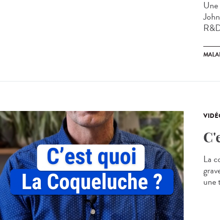
Une 
John
R&D)
MALA
VIDÉ
C'
La c
grave
une t