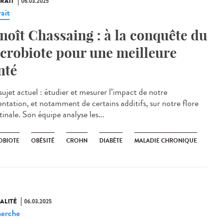
RAIT
06.03.2025
ait
noît Chassaing : à la conquête du
crobiote pour une meilleure
nté
sujet actuel : étudier et mesurer l’impact de notre
entation, et notamment de certains additifs, sur notre flore
tinale. Son équipe analyse les...
OBIOTE
OBÉSITÉ
CROHN
DIABÈTE
MALADIE CHRONIQUE
ALITÉ
06.03.2025
erche