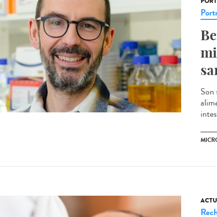
PORT
Portr
Be
mi
sa
Son 
alim
intes
MICR
ACTU
Rech