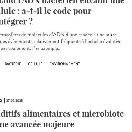
and l’ADN bactérien envahit une
llule : a-t-il le code pour
intégrer ?
transferts de molécules d’ADN d’une espèce à une autre
 des évènements relativement fréquents à l’échelle évolutive,
 pas seulement. Par exemple...
BACTÉRIE
CELLULE
ENVIRONNEMENT
O
27.02.2025
ditifs alimentaires et microbiote
une avancée majeure