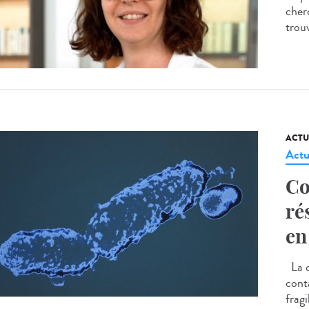
cherc
trou
ACTU
Actu
Co
ré
en
La c
cont
frag