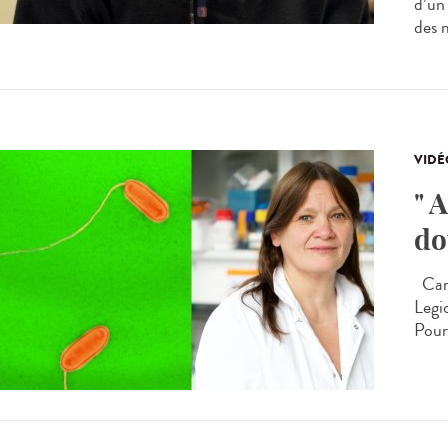
d’un
des m
VIDÉ
" 
do
Carm
Legio
Pourq