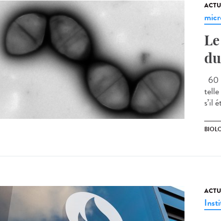
ACTU
micr
Le
du
60 m
tell
s’il 
BIOLO
ACTU
Insti