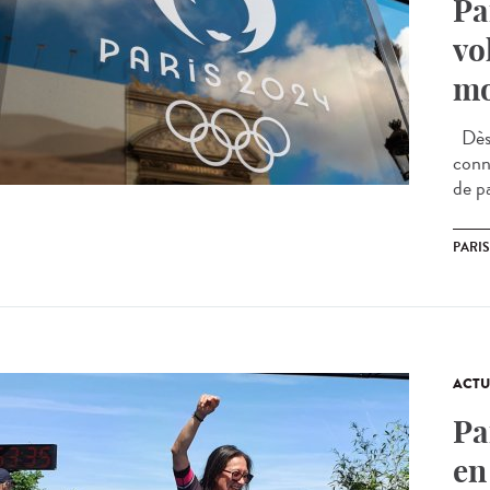
Pa
vo
mo
Dès 
conne
de pa
PARIS
ACTU
Pa
en