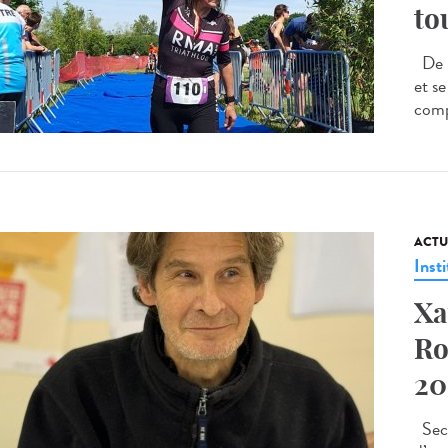
to
De l
et s
comp
ACTU
Insti
Xa
Ro
20
Seco