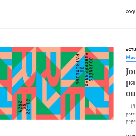
COQU
ACTU
Musé
Jo
pa
ou
L'In
patr
page