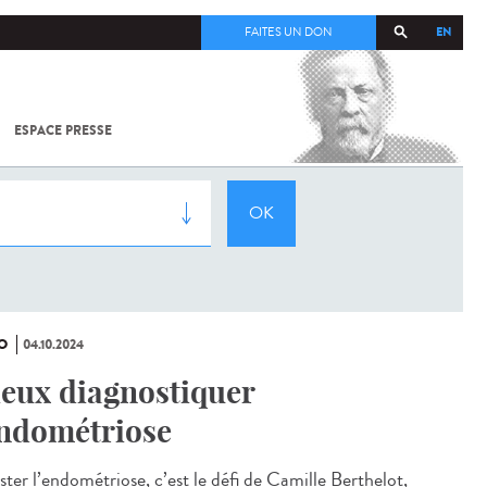
EN
FAITES UN DON
ESPACE PRESSE
TOUT SUR
SARS-
COV-2 /
COVID-19
À
L'INSTITUT
PASTEUR
O
04.10.2024
eux diagnostiquer
endométriose
ster l’endométriose, c’est le défi de Camille Berthelot,