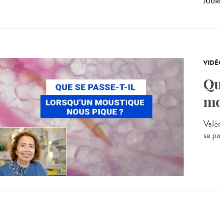
JOUR
VIDÉ
Qu
mo
Valé
se p