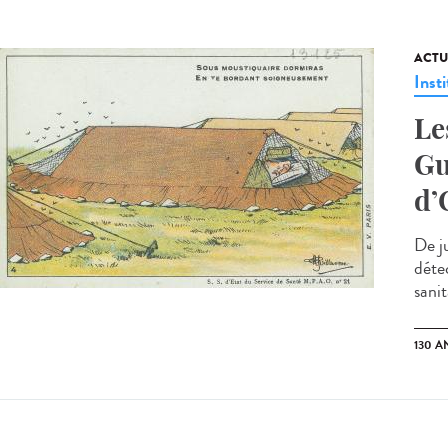
ACTU
Insti
Le
Gu
d’
De j
déte
sanit
130 A