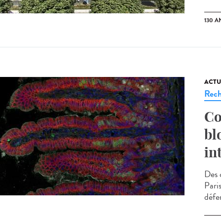
130 A
ACTU
Rech
Co
bl
in
Des c
Pari
défe