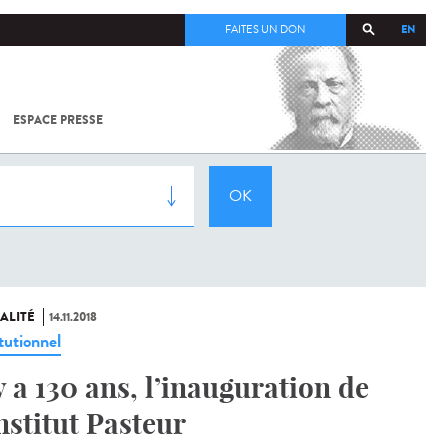
EN
FAITES UN DON
ESPACE PRESSE
TOUT SUR
SARS-
COV-2 /
COVID-19
À
L'INSTITUT
PASTEUR
ALITÉ
14.11.2018
tutionnel
 y a 130 ans, l’inauguration de
Institut Pasteur