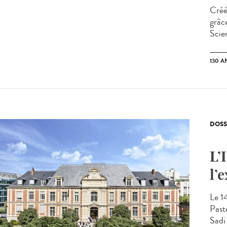
Créé
grâc
Scien
130 A
DOSS
L’
l’
Le 1
Past
Sadi