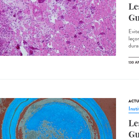
Le
Gu
Evite
leço
duran
130 A
ACTU
Insti
Le
Gu