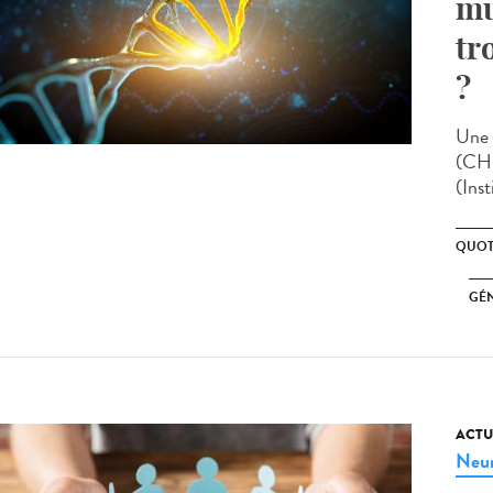
mu
tr
?
Une 
(CHU
(Inst
QUOT
GÉ
ACTU
Neur