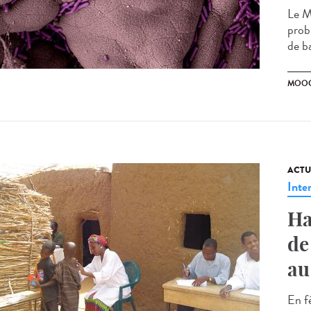
Le M
prob
de ba
MOO
ACTU
Inte
Ha
de
au
En f