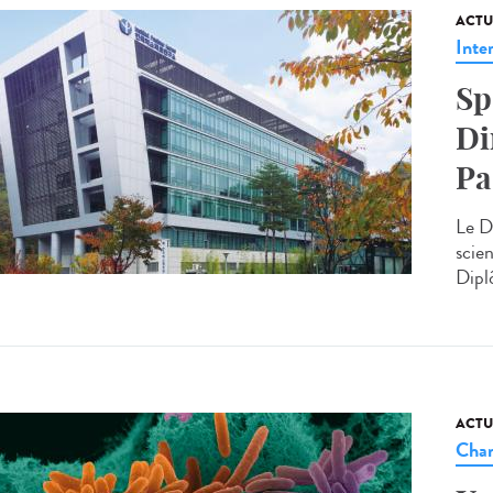
ACTU
Inte
Sp
Di
Pa
Le D
scien
Dipl
ACTU
Cha