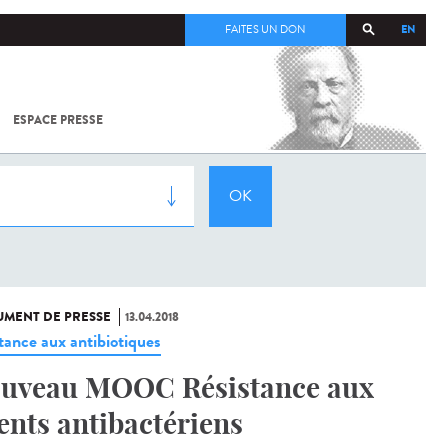
EN
FAITES UN DON
ESPACE PRESSE
TOUT SUR
SARS-
COV-2 /
COVID-19
À
L'INSTITUT
PASTEUR
MENT DE PRESSE
13.04.2018
stance aux antibiotiques
uveau MOOC Résistance aux
ents antibactériens