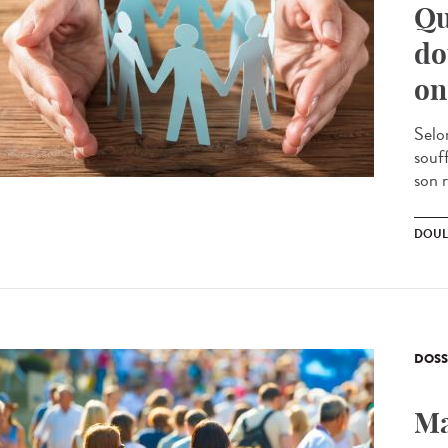
Qu
do
on
Selo
souf
son 
DOUL
DOSS
Ma