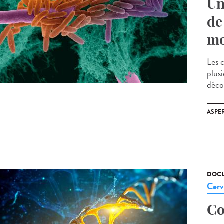
Un
de
mo
Les 
plusi
déco
ASPE
DOCU
Cerv
Co