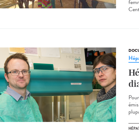
femm
Cent
DOCU
Hépa
Hé
di
Pour
émis
plup
HÉPAT