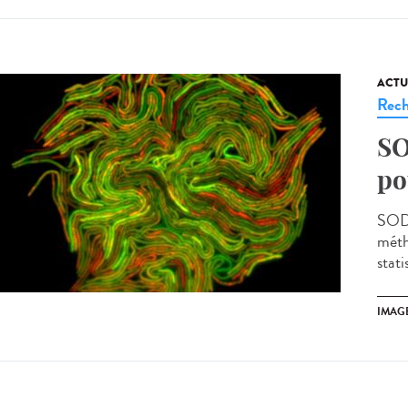
ACTU
Rech
SO
po
SODA
méth
stati
IMAG