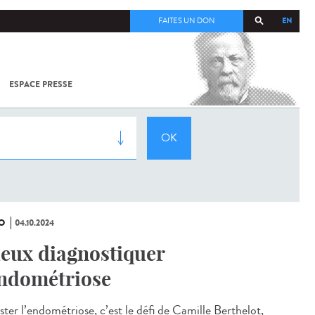
EN
FAITES UN DON
ESPACE PRESSE
TOUT SUR
SARS-
COV-2 /
COVID-19
À
L'INSTITUT
PASTEUR
O
04.10.2024
eux diagnostiquer
endométriose
ster l’endométriose, c’est le défi de Camille Berthelot,