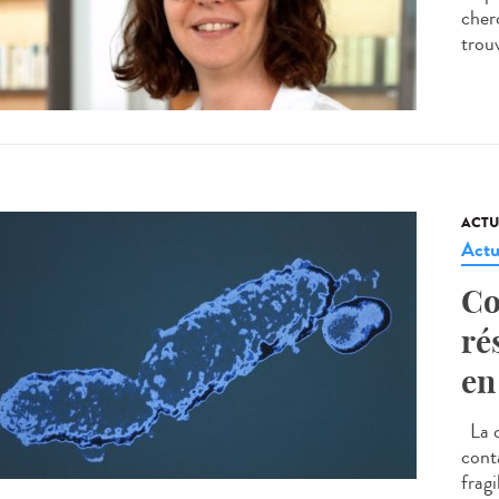
cherc
trou
ACTU
Actu
Co
ré
en
La c
cont
frag