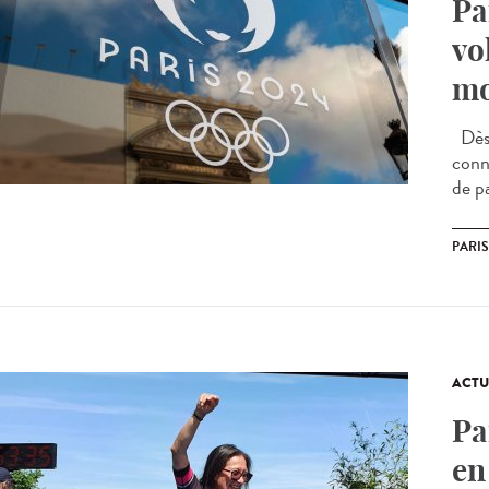
Pa
vo
mo
Dès 
conne
de pa
PARIS
ACTU
Pa
en