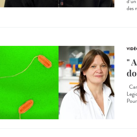
d’un
des m
VIDÉ
" 
do
Carm
Legio
Pourq