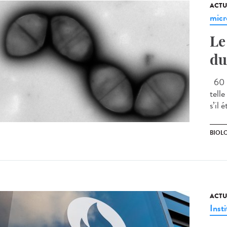
ACTU
micr
Le
du
60 m
tell
s’il 
BIOLO
ACTU
Insti