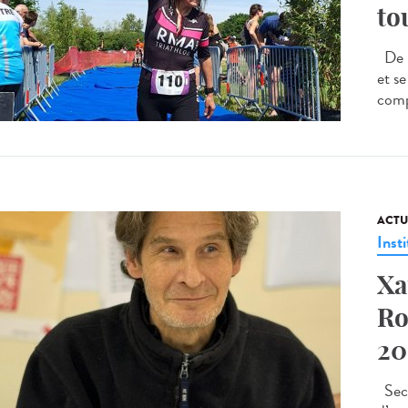
to
De l
et s
comp
ACTU
Insti
Xa
Ro
20
Seco