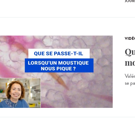
JOUR
VIDÉ
Qu
mo
Valé
se p