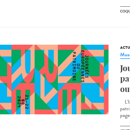
COQU
ACTU
Musé
Jo
pa
ou
L'In
patr
page