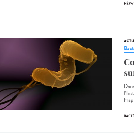
HÉPAT
ACTU
Bact
Co
su
Dans
l’In
Frap
BACT