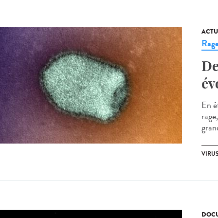
ACTU
Rag
De
év
En é
rage
grand
VIRU
DOCU