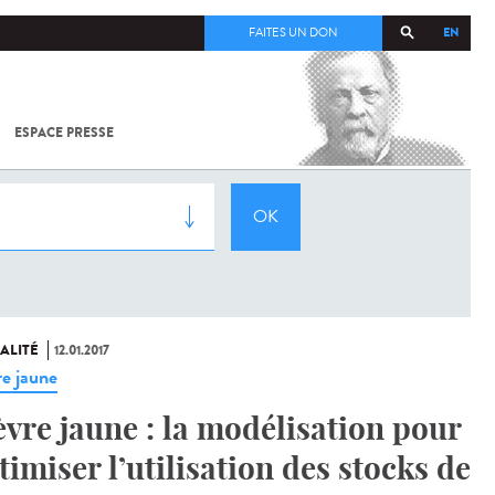
EN
FAITES UN DON
ESPACE PRESSE
TOUT SUR
SARS-
COV-2 /
COVID-19
À
L'INSTITUT
PASTEUR
ALITÉ
12.01.2017
re jaune
èvre jaune : la modélisation pour
timiser l’utilisation des stocks de