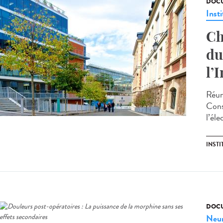
DOCU
Insti
Ch
du
l’
Réun
Cons
l’éle
INST
DOCU
Neur