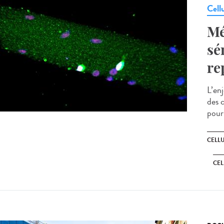
Cell
Mé
sé
re
L’en
des c
pour 
CELL
CEL