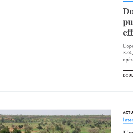
Do
pu
ef
L’op
324,
opér
DOUL
ACTU
Inte