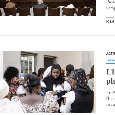
Past
l’am
IGEM
ACTU
Inte
L'
pl
En A
l'hép
risqu