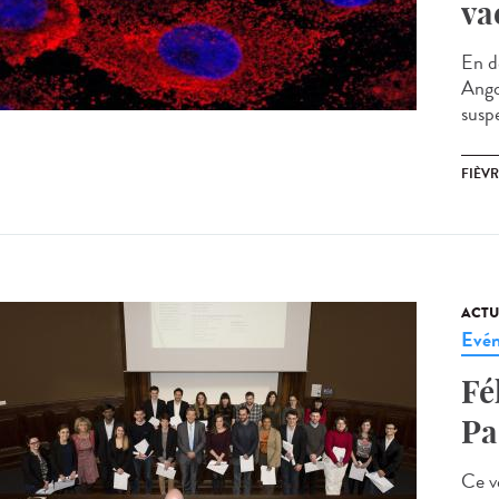
va
En d
Ango
susp
FIÈV
ACTU
Evé
Fé
Pa
Ce v