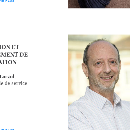
IR PLUS
ION ET
EMENT DE
ATION
 Larzul
,
e de service