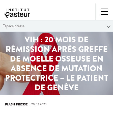
Espace presse
VIH : 20 MOIS DE
RÉMISSION APRÈS GREFFE
DE MOELLE OSSEUSE EN
ABSENCE DE MUTATION
PROTECTRICE – LE PATIENT
DE GENÈVE
20.07.2023
FLASH PRESSE