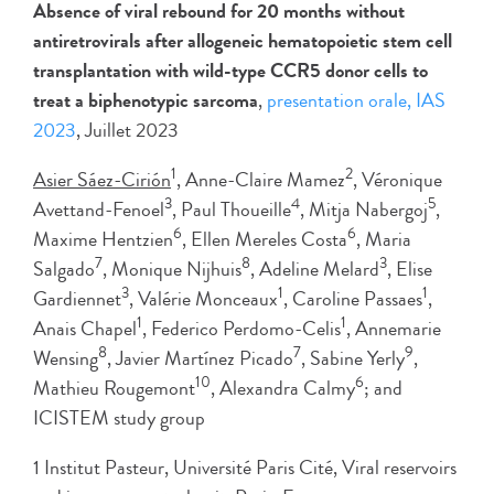
Absence of viral rebound for 20 months without
antiretrovirals after allogeneic hematopoietic stem cell
transplantation with wild-type CCR5 donor cells to
treat a biphenotypic sarcoma
,
presentation orale, IAS
2023
, Juillet 2023
1
2
Asier Sáez-Cirión
, Anne-Claire Mamez
, Véronique
3
4
5
Avettand-Fenoel
, Paul Thoueille
, Mitja Nabergoj
,
6
6
Maxime Hentzien
, Ellen Mereles Costa
, Maria
7
8
3
Salgado
, Monique Nijhuis
, Adeline Melard
, Elise
3
1
1
Gardiennet
, Valérie Monceaux
, Caroline Passaes
,
1
1
Anais Chapel
, Federico Perdomo-Celis
, Annemarie
8
7
9
Wensing
, Javier Martínez Picado
, Sabine Yerly
,
10
6
Mathieu Rougemont
, Alexandra Calmy
; and
ICISTEM study group
1 Institut Pasteur, Université Paris Cité, Viral reservoirs