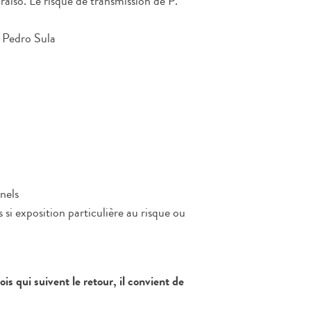
aiso. Le risque de transmission de P.
n Pedro Sula
nels
si exposition particulière au risque ou
s qui suivent le retour, il convient de