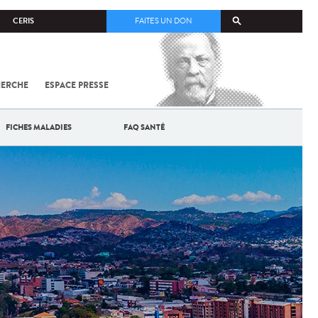
CERIS
FAITES UN DON
HERCHE
ESPACE PRESSE
TOUT SUR
SARS-
COV-2 /
COVID-19
FICHES MALADIES
FAQ SANTÉ
À
L'INSTITUT
PASTEUR