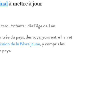
inal
à mettre à jour
 tard. Enfants : dès l’âge de 1 an.
entrée du pays, des voyageurs entre 1 an et
ssion de la fièvre jaune
, y compris les
e pays.
: