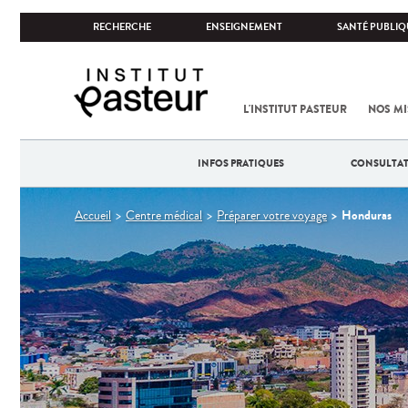
RECHERCHE
ENSEIGNEMENT
SANTÉ PUBLIQ
L'INSTITUT PASTEUR
NOS MI
INFOS PRATIQUES
CONSULTA
Vous
Honduras
Accueil
Centre médical
Préparer votre voyage
êtes
ici