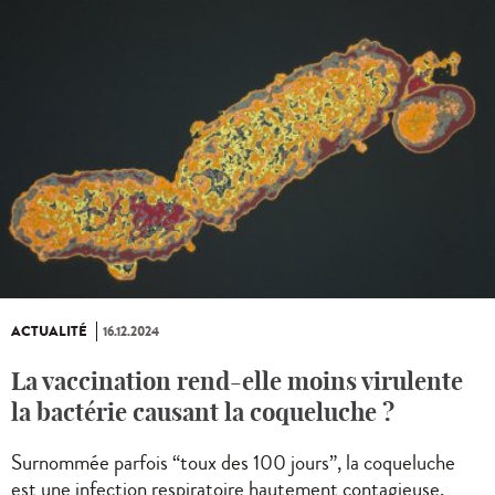
ACTUALITÉ
16.12.2024
La vaccination rend-elle moins virulente
la bactérie causant la coqueluche ?
Surnommée parfois “toux des 100 jours”, la coqueluche
est une infection respiratoire hautement contagieuse,