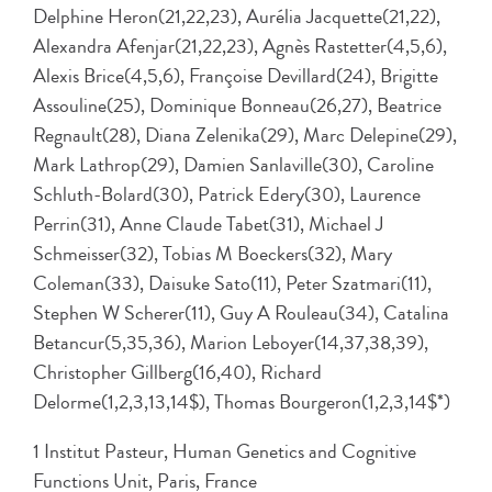
Delphine Heron(21,22,23), Aurélia Jacquette(21,22),
Alexandra Afenjar(21,22,23), Agnès Rastetter(4,5,6),
Alexis Brice(4,5,6), Françoise Devillard(24), Brigitte
Assouline(25), Dominique Bonneau(26,27), Beatrice
Regnault(28), Diana Zelenika(29), Marc Delepine(29),
Mark Lathrop(29), Damien Sanlaville(30), Caroline
Schluth-Bolard(30), Patrick Edery(30), Laurence
Perrin(31), Anne Claude Tabet(31), Michael J
Schmeisser(32), Tobias M Boeckers(32), Mary
Coleman(33), Daisuke Sato(11), Peter Szatmari(11),
Stephen W Scherer(11), Guy A Rouleau(34), Catalina
Betancur(5,35,36), Marion Leboyer(14,37,38,39),
Christopher Gillberg(16,40), Richard
Delorme(1,2,3,13,14$), Thomas Bourgeron(1,2,3,14$*)
1 Institut Pasteur, Human Genetics and Cognitive
Functions Unit, Paris, France