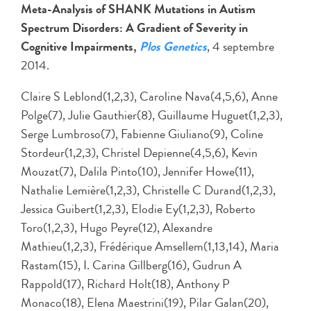
Meta-Analysis of SHANK Mutations in Autism
Spectrum Disorders: A Gradient of Severity in
Cognitive Impairments,
Plos Genetics
, 4 septembre
2014.
Claire S Leblond(1,2,3), Caroline Nava(4,5,6), Anne
Polge(7), Julie Gauthier(8), Guillaume Huguet(1,2,3),
Serge Lumbroso(7), Fabienne Giuliano(9), Coline
Stordeur(1,2,3), Christel Depienne(4,5,6), Kevin
Mouzat(7), Dalila Pinto(10), Jennifer Howe(11),
Nathalie Lemière(1,2,3), Christelle C Durand(1,2,3),
Jessica Guibert(1,2,3), Elodie Ey(1,2,3), Roberto
Toro(1,2,3), Hugo Peyre(12), Alexandre
Mathieu(1,2,3), Frédérique Amsellem(1,13,14), Maria
Rastam(15), I. Carina Gillberg(16), Gudrun A
Rappold(17), Richard Holt(18), Anthony P
Monaco(18), Elena Maestrini(19), Pilar Galan(20),