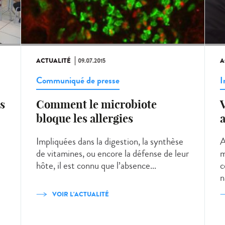
ACTUALITÉ
09.07.2015
A
Communiqué de presse
I
s
Comment le microbiote
V
bloque les allergies
Impliquées dans la digestion, la synthèse
A
de vitamines, ou encore la défense de leur
m
hôte, il est connu que l’absence...
c
n
VOIR L'ACTUALITÉ