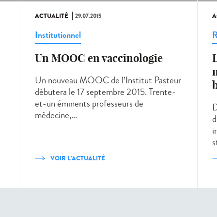
ACTUALITÉ
29.07.2015
A
Institutionnel
R
Un MOOC en vaccinologie
L
m
Un nouveau MOOC de l’Institut Pasteur
débutera le 17 septembre 2015. Trente-
et-un éminents professeurs de
D
médecine,...
d
i
s
VOIR L'ACTUALITÉ