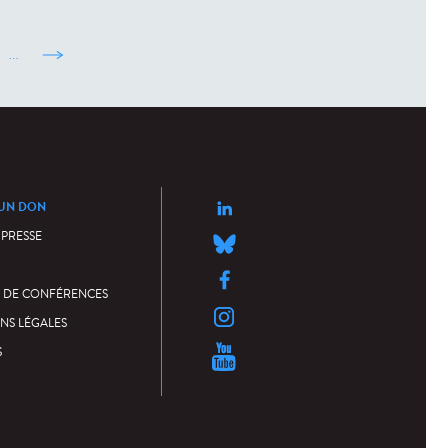
…
suivant ›
 UN DON
 PRESSE
 DE CONFÉRENCES
NS LÉGALES
S