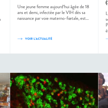
Une jeune femme aujourd’hui âgée de 18
ans et demi, infectée par le VIH dès sa
L
naissance par voie materno-fœtale, est...
a
s
P
é
VOIR L'ACTUALITÉ