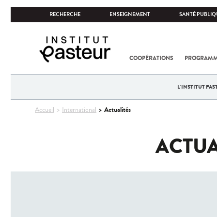
RECHERCHE
ENSEIGNEMENT
SANTÉ PUBLIQ
COOPÉRATIONS
PROGRAMM
L'INSTITUT PA
Vous
Actualités
Accueil
International
êtes
ici
ACTUA