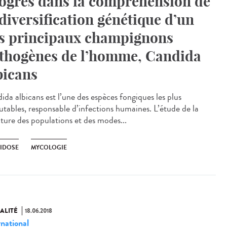
ogrès dans la compréhension de
 diversification génétique d’un
s principaux champignons
thogènes de l’homme, Candida
bicans
ida albicans est l’une des espèces fongiques les plus
utables, responsable d’infections humaines. L’étude de la
cture des populations et des modes...
IDOSE
MYCOLOGIE
ALITÉ
18.06.2018
rnational