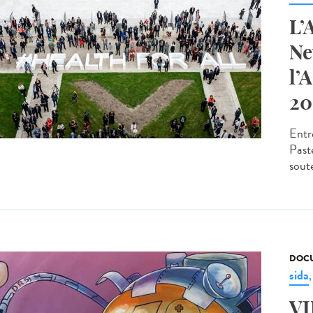
L’
Ne
l’
20
Entr
Past
sout
DOCU
sida
VI