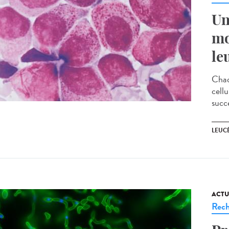
Un
mo
le
Chaq
cell
succe
LEUC
ACTU
Rech