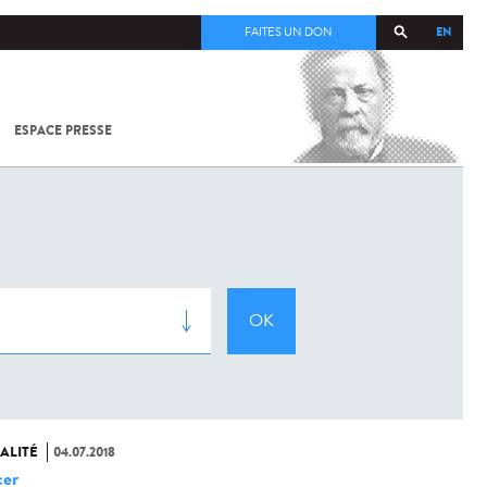
EN
FAITES UN DON
ESPACE PRESSE
TOUT SUR
SARS-
COV-2 /
COVID-19
À
L'INSTITUT
PASTEUR
ALITÉ
04.07.2018
er