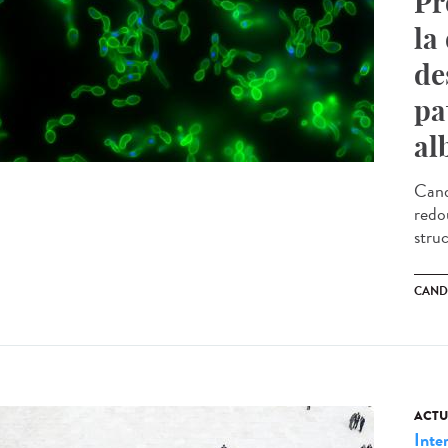
Pr
la
de
pa
al
Cand
redo
stru
CAND
ACTU
Inte