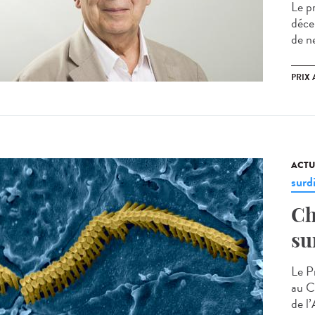
Le p
déce
de ne
PRIX 
ACTU
surd
Ch
su
Le Pr
au C
de l