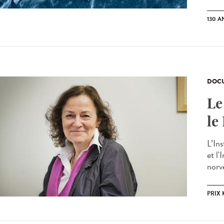
130 A
DOCU
Le
le
L’In
et l
norvé
PRIX 