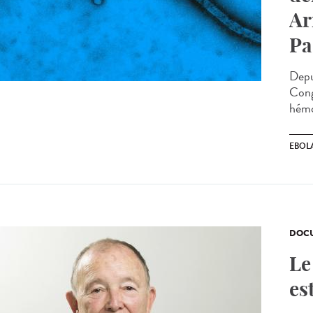
Ar
Pa
Depu
Cong
hémo
EBOL
DOCU
Le
es