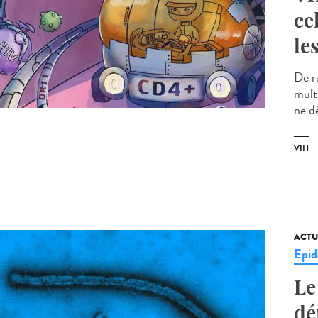
ce
le
De r
multi
ne dé
VIH
ACTU
Epid
Le
dé