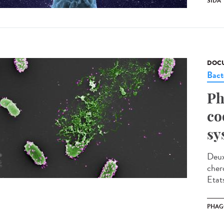
SIDA
DOCU
Bact
Ph
co
sy
Deux
cher
Etat
PHAG