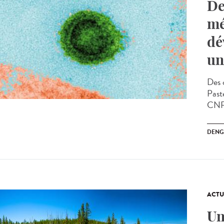
De
mé
dé
un
Des c
Past
CNRS
DENG
ACTU
Un