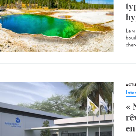
ty
hy
Le vi
boui
cherc
ACTU
Inte
« 
rê
en