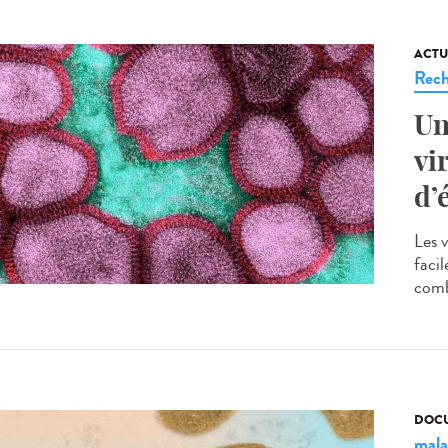
ACTU
Rech
Un
vi
d’
Les 
facil
comba
DOCU
mala