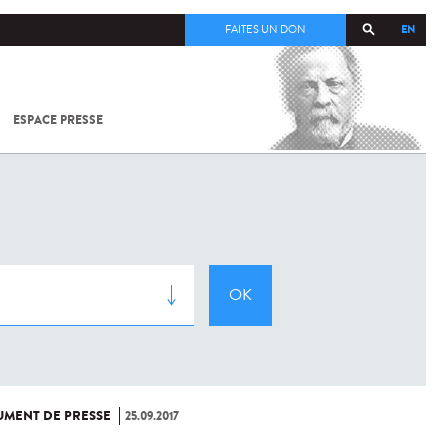
EN
FAITES UN DON
ESPACE PRESSE
TOUT SUR
SARS-
COV-2 /
COVID-19
À
L'INSTITUT
PASTEUR
MENT DE PRESSE
25.09.2017