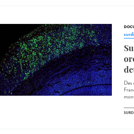
DOCU
surd
Su
or
de
Des 
Fran
mont
SURD