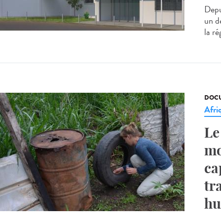
Depui
un de
la ré
DOCU
Afri
Le
mo
ca
tr
hu