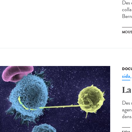
Des 
coll
Bern
MOUS
DOCU
sida
La
Des 
agenc
dans 