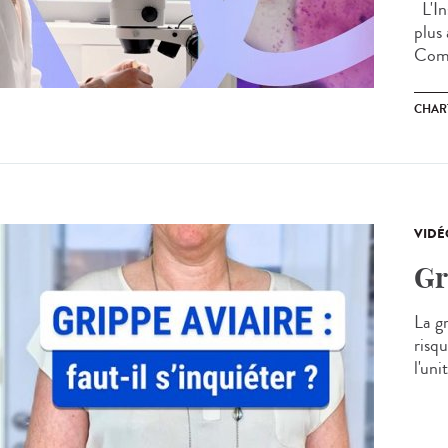
L'Ins
plus
Comp
CHAR
VIDÉ
Gr
La gr
risq
l'un