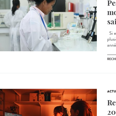
Pe
mo
sa
Si e
plus
anné
RECH
ACTU
Re
20