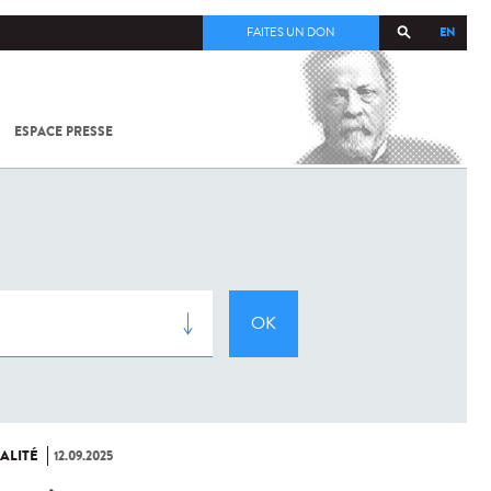
EN
FAITES UN DON
ESPACE PRESSE
TOUT SUR
SARS-
COV-2 /
COVID-19
À
L'INSTITUT
PASTEUR
ALITÉ
12.09.2025